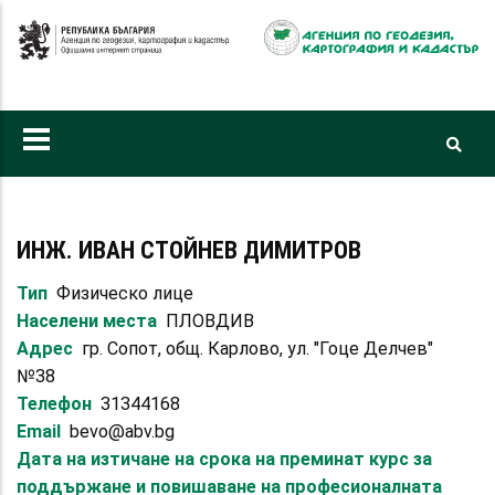
Премини
към
основното
съдържание
ИНЖ. ИВАН СТОЙНЕВ ДИМИТРОВ
Тип
Физическо лице
Населени места
ПЛОВДИВ
Адрес
гр. Сопот, общ. Карлово, ул. "Гоце Делчев"
№38
Телефон
31344168
Email
bevo@abv.bg
Дата на изтичане на срока на преминат курс за
поддържане и повишаване на професионалната