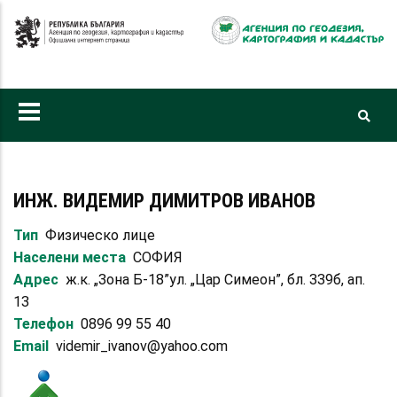
Премини
към
основното
съдържание
ИНЖ. ВИДЕМИР ДИМИТРОВ ИВАНОВ
Тип
Физическо лице
Населени места
СОФИЯ
Адрес
ж.к. „Зона Б-18”ул. „Цар Симеон”, бл. 339б, ап.
13
Телефон
0896 99 55 40
Email
videmir_ivanov@yahoo.com