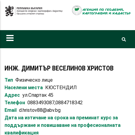
Премини
към
основното
съдържание
ИНЖ. ДИМИТЪР ВЕСЕЛИНОВ ХРИСТОВ
Тип
Физическо лице
Населени места
КЮСТЕНДИЛ
Адрес
ул.Спартак 45
Телефон
0883493087,0884718342
Email
d.hristov88@abv.bg
Дата на изтичане на срока на преминат курс за
поддържане и повишаване на професионалната
квалификация