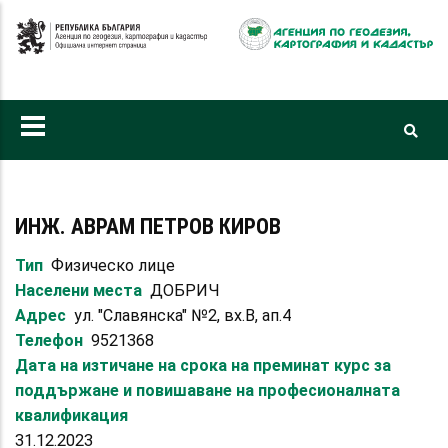
Премини
към
основното
съдържание
ИНЖ. АВРАМ ПЕТРОВ КИРОВ
Тип
Физическо лице
Населени места
ДОБРИЧ
Адрес
ул. "Славянска" №2, вх.В, ап.4
Телефон
9521368
Дата на изтичане на срока на преминат курс за
поддържане и повишаване на професионалната
квалификация
31.12.2023