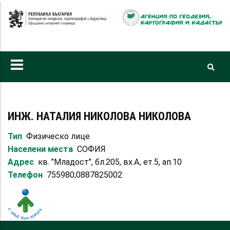
Премини
към
основното
съдържание
ИНЖ. НАТАЛИЯ НИКОЛОВА НИКОЛОВА
Тип
Физическо лице
Населени места
СОФИЯ
Адрес
кв. "Младост", бл.205, вх.А, ет.5, ап.10
Телефон
755980;0887825002