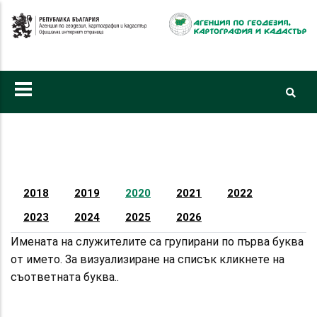
Премини
към
основното
съдържание
Primary
tabs
2018
2019
2020
2021
2022
2023
2024
2025
2026
Имената на служителите са групирани по първа буква
от името. За визуализиране на списък кликнете на
съответната буква..