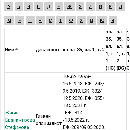
А
Б
В
Г
Д
Е
Ж
З
И
Й
К
Л
М
Н
П
Р
С
Т
Ф
Х
Ц
Ю
Я
чл.
чл.
ч
35,
35,
3
ал.
ал.
а
Име
длъжност
по чл. 35, ал. 1, т. 2
Sort
1, т.
1, т.
1
descending
1
2
т
(НС)
(ВС)
3
10-32-19/98-
16.5.2018, ЕЖ- 243/
9.5.2019, ЕЖ- 332/
12.5.2020, ЕЖ- 355/
13.5.2021 г.
Живка
, ЕЖ- 314
Главен
Бранимирова
/13.5.2022 г.,
специалист
Стефанова
ЕЖ-289/09.05.2023,