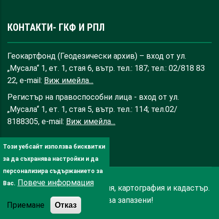
КОНТАКТИ- ГКФ И РПЛ
Геокартфонд (Геодезически архив) – вход от ул.
„Мусала“ 1, ет. 1, стая 6, вътр. тел.: 187; тел.: 02/818 83
22, e-mail:
Виж имейла...
Регистър на правоспособни лица - вход от ул.
„Мусала“ 1, ет. 1, стая 5, вътр. тел.: 114; тел.02/
8188305, e-mail:
Виж имейла...
Този уебсайт използва бисквитки
за да съхранява настройки и да
персонализира съдържанието за
Повече информация
Вас.
© 2025 Агенция по геодезия, картография и кадастър.
Всички права запазени!
Приемане
Отказ