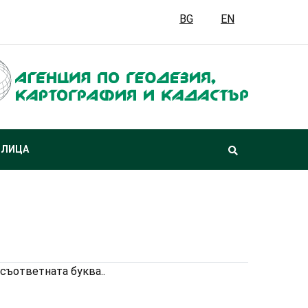
BG
EN
 ЛИЦА
съответната буква..