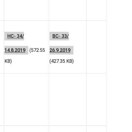
НС- 34/
ВС- 33/
14.8.2019
(572.55
26.9.2019
KB)
(427.35 KB)