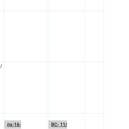
0/
ns-16-
ВС- 11/