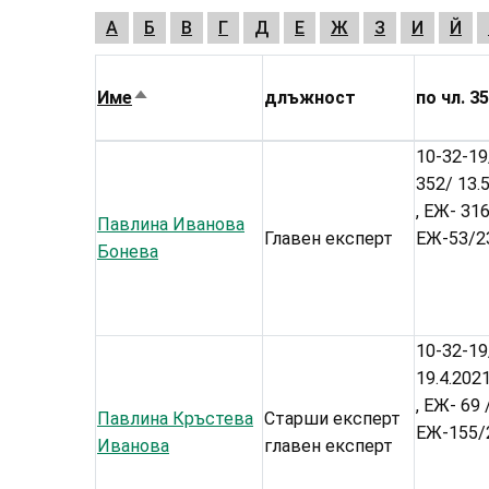
А
Б
В
Г
Д
Е
Ж
З
И
Й
Име
длъжност
по чл. 35,
Sort
descending
10-32-19
352/ 13.5
, ЕЖ- 316
Павлина Иванова
Главен експерт
ЕЖ-53/23
Бонева
10-32-19/
19.4.2021
, ЕЖ- 69 
Павлина Кръстева
Старши експерт
ЕЖ-155/2
Иванова
главен експерт