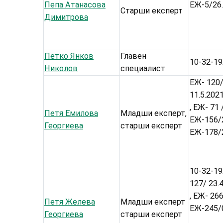
Пепа Атанасова
ЕЖ-5/26.
Старши експерт
Димитрова
Петко Янков
Главен
10-32-19
Николов
специалист
ЕЖ- 120/
11.5.2021
, ЕЖ- 71 
Петя Емилова
Младши експерт,
ЕЖ-156/2
Георгиева
старши експерт
ЕЖ-178/2
10-32-19
127/ 23.4
, ЕЖ- 266
Петя Желева
Младши експерт
ЕЖ-245/0
Георгиева
старши експерт