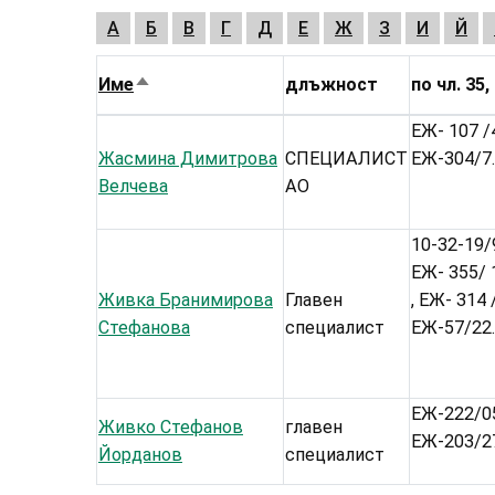
А
Б
В
Г
Д
Е
Ж
З
И
Й
Име
длъжност
по чл. 35, 
Sort
descending
ЕЖ- 107 /4
Жасмина Димитрова
СПЕЦИАЛИСТ
ЕЖ-304/7.
Велчева
АО
10-32-19/9
ЕЖ- 355/ 1
Живка Бранимирова
Главен
, ЕЖ- 314 
Стефанова
специалист
ЕЖ-57/22.
ЕЖ-222/05
Живко Стефанов
главен
ЕЖ-203/27
Йорданов
специалист