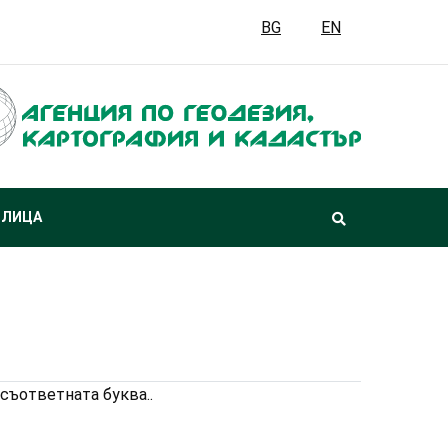
BG
EN
 ЛИЦА
съответната буква..