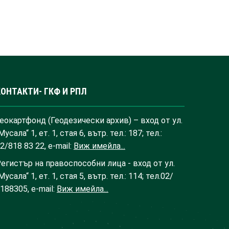
КОНТАКТИ- ГКФ И РПЛ
еокартфонд (Геодезически архив) – вход от ул.
Мусала“ 1, ет. 1, стая 6, вътр. тел.: 187; тел.:
2/818 83 22, e-mail:
Виж имейла...
егистър на правоспособни лица - вход от ул.
Мусала“ 1, ет. 1, стая 5, вътр. тел.: 114; тел.02/
188305, e-mail:
Виж имейла...