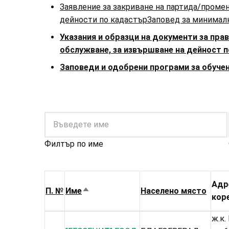
Заявление за закриване на партида/проме
дейности по кадастър
Заповед за минимални
Указания и образци на документи за пр
обслужване, за извършване на дейност по 
Заповеди и одобрени програми за обуче
Филтър по име
Адр
П. №
Име
Населено място
Sort
кор
descending
ж.к. 