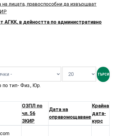
а на лицата, правоспособни да извършват
КИР
ат АГКК, в дейността по административно
 по тип- Физ., Юр.
ОЗПЛ по
Крайна
Дата на
чл. 56
дата-
оправомощаване
ЗКИР
курс
.com