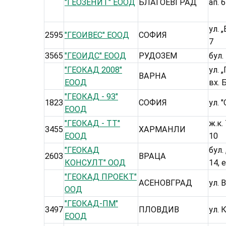
"ГЕОЗЕНИТ" ЕООД
БЛАГОЕВГРАД
ап. 6
ул. 
2595
"ГЕОИВЕС" ЕООД
СОФИЯ
7
3565
"ГЕОИДС" ЕООД
РУДОЗЕМ
бул.
"ГЕОКАД 2008"
ул. 
ВАРНА
ЕООД
вх. Б
"ГЕОКАД - 93"
1823
СОФИЯ
ул. 
ЕООД
"ГЕОКАД - ТТ"
ж.к. 
3455
ХАРМАНЛИ
ЕООД
10
"ГЕОКАД
бул.
2603
ВРАЦА
КОНСУЛТ" ООД
14, е
"ГЕОКАД ПРОЕКТ"
АСЕНОВГРАД
ул. 
ООД
"ГЕОКАД-ПМ"
3497
ПЛОВДИВ
ул. 
ЕООД