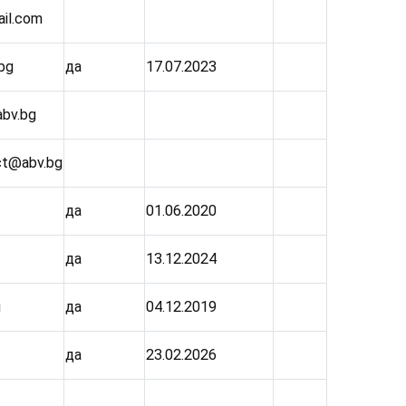
il.com
bg
да
17.07.2023
bv.bg
ct@abv.bg
да
01.06.2020
да
13.12.2024
g
да
04.12.2019
да
23.02.2026