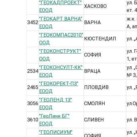
"ГЕОКАДПРОЕКТ"
ул. 
ХАСКОВО
ЕООД
ет. 4
"ГЕОКАРТ ВАРНА"
ж.к.
3452
ВАРНА
ЕООД
А, ап
"ГЕОКОМПАС2010"
КЮСТЕНДИЛ
ул. „
ООД
"ГЕОКОНСТРУКТ"
ул. 
СОФИЯ
ООД
1, ет
"ГЕОКОНСУЛТ-КК"
ул. 
2534
ВРАЦА
ЕООД
№ 3,
"ГЕОКОРЕКТ-ПЗ"
2465
ПЛОВДИВ
ул. 
ЕООД
"ГЕОЛЕНД 13"
3056
СМОЛЯН
ул.
ЕООД
"ГеоЛинк БГ"
3610
СЛИВЕН
ул.
ЕООД
"ГЕОЛИСИУМ"
ул. 
СОФИЯ