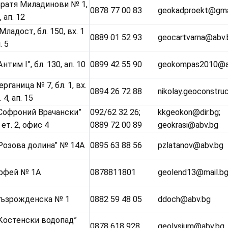
Братя Миладинови № 1,
0878 77 00 83
geokadproekt@gma
, ап. 12
 Младост, бл. 150, вх. 1
0889 01 52 93
geocartvarna@abv.
. 5
Антим І”, бл. 130, ап. 10
0899 42 55 90
geokompas2010@a
Герганица № 7, бл. 1, вх.
0894 26 72 88
nikolay.geoconstru
. 4, ап. 15
„Софроний Врачански”
092/62 32 26;
kkgeokon@dir.bg;
 ет. 2, офис 4
0889 72 00 89
geokrasi@abv.bg
„Розова долина” № 14А
0895 63 88 56
pzlatanov@abv.bg
Орфей № 1А
0878811801
geolend13@mail.b
 Възрожденска № 1
0882 59 48 05
ddoch@abv.bg
„Костенски водопад”
0878 618 928
geolysium@abv.bg