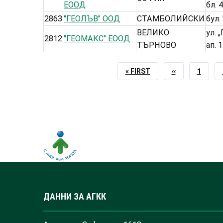
ЕООД
бл. 4
2863
"ГЕОЛЪВ" ООД
СТАМБОЛИЙСКИ
бул.
ВЕЛИКО
ул. 
2812
"ГЕОМАКС" ЕООД
ТЪРНОВО
ап. 
FIRST
« FIRST
PREVIOUS
‹‹
PAGE
1
PAGE
PAGE
ДАННИ ЗА АГКК