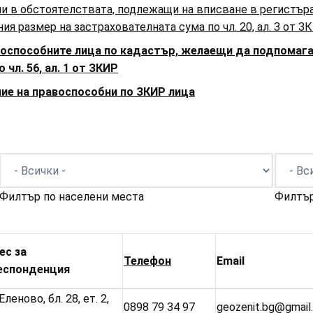
ни в обстоятелствата, подлежащи на вписване в регистър
я размер на застрахователната сума по чл. 20, ал. 3 от З
авоспособните лица по кадастър, желаещи да подпомаг
чл. 56, ал. 1 от ЗКИР
ние на правоспособни по ЗКИР лица
Филтър по населени места
Филтър
ес за
Телефон
Email
еспонденция
Еленово, бл. 28, ет. 2,
0898 79 34 97
geozenit.bg@gmail