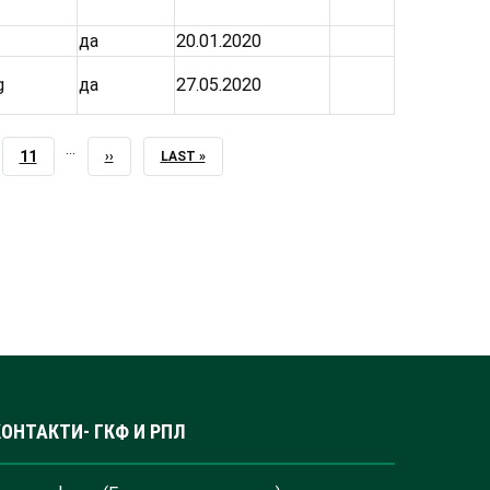
да
20.01.2020
g
да
27.05.2020
…
PAGE
11
NEXT
››
LAST
LAST »
PAGE
PAGE
КОНТАКТИ- ГКФ И РПЛ