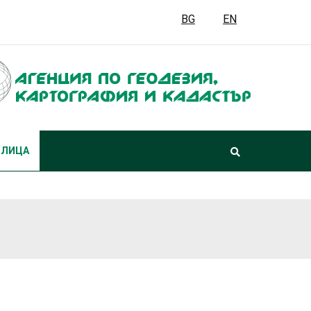
BG
EN
 ЛИЦА
да извършват дейности по кадастър - вижте повече...