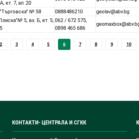
А, ет. 7, ап. 20
 "Търговска" № 58
0888486210
geolav@abv.bg
„Плиска”№ 5, вх. Б, ет. 5,
062 / 672 575,
geomaxbox@abv.b
15
0898 465 686
PAGE
2
PAGE
3
PAGE
4
PAGE
5
CURRENT
6
PAGE
7
PAGE
8
PAGE
9
PAGE
10
PAGE
КОНТАКТИ- ЦЕНТРАЛА И СГКК