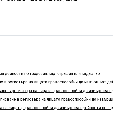
за дейности по геодезия, картография или кадастър
е в регистъра на лицата правоспособни да извършват де
не в регистъра на лицата правоспособни да извършват 
сване в регистъра на лицата правоспособни да извършв
ра на лицата, правоспособни да извършват дейности по к