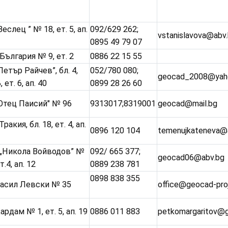
„Веслец ” № 18, ет. 5, ап.
092/629 262;
vstanislavova@abv
0895 49 79 07
 България № 9, ет. 2
0886 22 15 55
„Петър Райчев”, бл. 4,
052/780 080;
geocad_2008@yah
, ет. 6, ап. 40
0899 28 26 60
"Отец Паисий" № 96
9313017;8319001
geocad@mail.bg
Тракия, бл. 18, ет. 4, ап.
0896 120 104
temenujkateneva@
 „Никола Войводов” №
092/ 665 377;
geocad06@abv.bg
т.4, ап. 12
0889 238 781
0898 838 355
Васил Левски № 35
office@geocad-pro
Кардам № 1, ет. 5, ап. 19
0886 011 883
petkomargaritov@