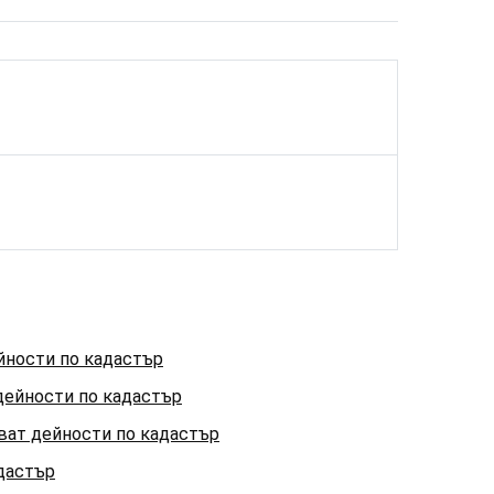
йности по кадастър
дейности по кадастър
ат дейности по кадастър
адастър