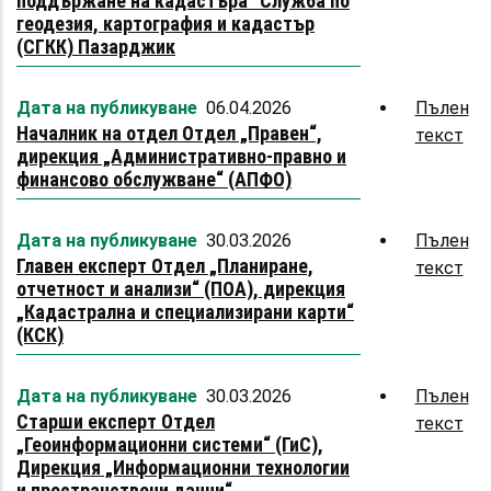
поддържане на кадастъра“ Служба по
Ст
ди
геодезия, картография и кадастър
ек
„А
(СГКК) Пазарджик
„С
пр
и
и
Дата на публикуване
06.04.2026
Пълен
по
фи
Началник на отдел Отдел „Правен“,
текст
abo
на
об
дирекция „Административно-правно и
На
кад
финансово обслужване“ (АПФО)
на
Сл
от
по
Дата на публикуване
30.03.2026
Пълен
От
гео
Главен експерт Отдел „Планиране,
текст
abo
„Пр
ка
отчетност и анализи“ (ПОА), дирекция
Гл
ди
и
„Кадастрална и специализирани карти“
ек
„А
(КСК)
ка
От
пр
(СГ
„Пл
и
Па
Дата на публикуване
30.03.2026
Пълен
от
фи
Старши експерт Отдел
текст
abo
и
об
„Геоинформационни системи“ (ГиС),
Ст
ана
(А
Дирекция „Информационни технологии
ек
(ПО
и пространствени данни“