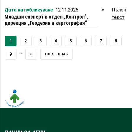
и
ка
Дата на публикуване
12.11.2025
Пълен
по
(СГ
Младши експерт в отдел „Контрол”,
текст
abo
на
Со
дирекция „Геодезия и картография“
Мл
кад
об
ек
Сл
в
CURRENT
1
PAGE
2
PAGE
3
PAGE
4
PAGE
5
PAGE
6
PAGE
7
PAGE
8
по
от
гео
PAGE
…
„Ко
PAGE
9
NEXT
››
LAST
ПОСЛЕДНА »
ка
ди
и
PAGE
PAGE
„Ге
ка
и
(СГ
кар
Бу