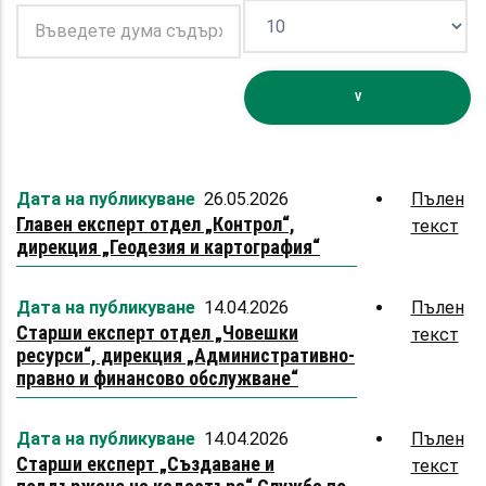
Дата на публикуване
26.05.2026
Пълен
Главен експерт отдел „Контрол“,
текст
abo
дирекция „Геодезия и картография“
Гл
ек
Дата на публикуване
14.04.2026
Пълен
от
Старши експерт отдел „Човешки
текст
„Ко
abo
ресурси“, дирекция „Административно-
ди
Ст
правно и финансово обслужване“
„Ге
ек
и
от
Дата на публикуване
14.04.2026
Пълен
кар
„Ч
Старши експерт „Създаване и
текст
abo
рес