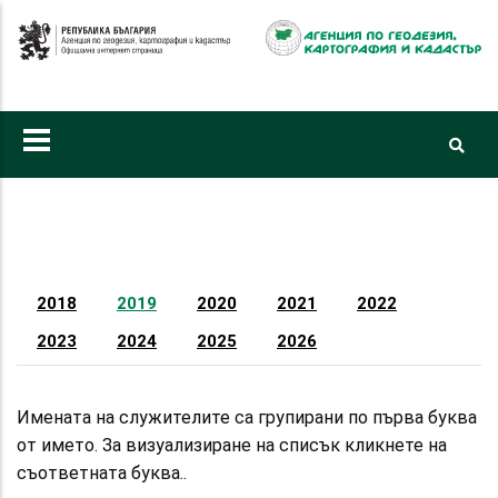
Премини
към
основното
съдържание
Primary
tabs
2018
2019
2020
2021
2022
2023
2024
2025
2026
Имената на служителите са групирани по първа буква
от името. За визуализиране на списък кликнете на
съответната буква..