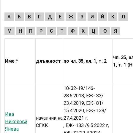
А
Б
В
Г
Д
Е
Ж
З
И
Й
К
Л
М
Н
П
Р
С
Т
Ф
Х
Ц
Ю
Я
чл. 35, а
Име
длъжност
по чл. 35, ал. 1, т. 2
Sort
1, т. 1 (
descending
10-32-19/146-
28.5.2018, ЕЖ- 33/
23.4.2019, ЕЖ- 81/
15.4.2020, ЕЖ- 138/
Ива
началник на
27.4.2021 г.
Николова
СГКК
, ЕЖ- 133 /9.5.2022 г,
Янева
ЕЖ-72/22.4.2024,