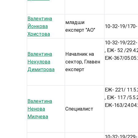
Валентина
младши
Йонкова
10-32-19/170- 
експерт "АО"
Христова
10-32-19/222- 
, ЕЖ- 52 /29.4
Валентина
Началник на
ЕЖ-367/05.05
Некулова
сектор, Главен
Димитрова
експерт
ЕЖ- 221/ 11.5.
, ЕЖ- 117 /5.5
Валентина
ЕЖ-163/24.04
Ненова
Специалист
Милчева
10-32-19/229- 