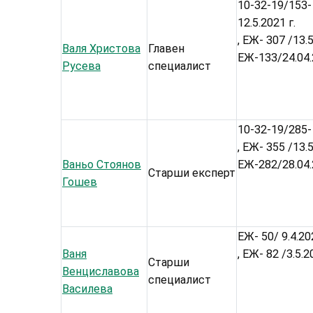
10-32-19/153- 
12.5.2021 г.
, ЕЖ- 307 /13.
Валя Христова
Главен
ЕЖ-133/24.04
Русева
специалист
10-32-19/285- 
, ЕЖ- 355 /13.
Ваньо Стоянов
ЕЖ-282/28.04
Старши експерт
Гошев
ЕЖ- 50/ 9.4.20
Ваня
, ЕЖ- 82 /3.5.
Старши
Венциславова
специалист
Василева