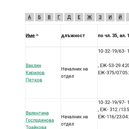
А
Б
В
Г
Д
Е
Ж
З
И
Й
Име
длъжност
по чл. 35, ал. 1
Sort
descending
10-32-19/63- 1
Ваклин
, ЕЖ-53-29.4.2
Началник на
Кирилов
ЕЖ-375/07.05
отдел
Петков
10-32-19/97- 1
, ЕЖ- 312 /13.
Валентина
Началник на
ЕЖ-116/23.04
Господинова
отдел
Трайкова