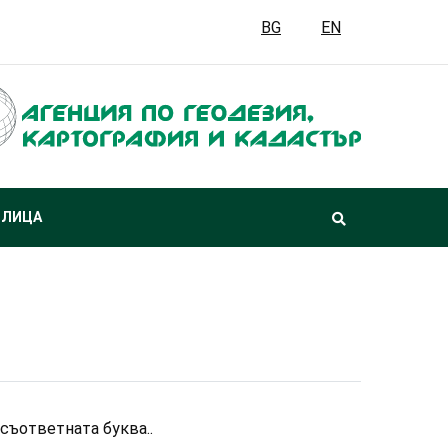
BG
EN
 ЛИЦА
съответната буква..