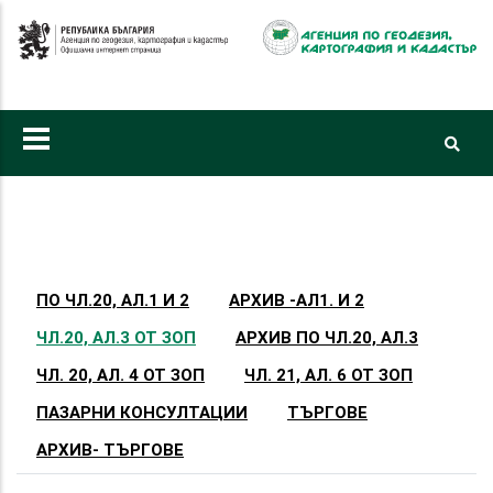
Премини
към
основното
съдържание
Primary
tabs
ПО ЧЛ.20, АЛ.1 И 2
АРХИВ -АЛ1. И 2
ЧЛ.20, АЛ.3 ОТ ЗОП
АРХИВ ПО ЧЛ.20, АЛ.3
ЧЛ. 20, АЛ. 4 ОТ ЗОП
ЧЛ. 21, АЛ. 6 ОТ ЗОП
ПАЗАРНИ КОНСУЛТАЦИИ
ТЪРГОВЕ
АРХИВ- ТЪРГОВЕ