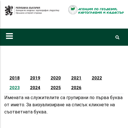
Премини
към
основното
съдържание
Primary
tabs
2018
2019
2020
2021
2022
2023
2024
2025
2026
Имената на служителите са групирани по първа буква
от името. За визуализиране на списък кликнете на
съответната буква..