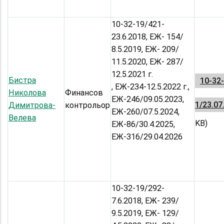
10-32-19/421-
23.6.2018, ЕЖ- 154/
8.5.2019, ЕЖ- 209/
11.5.2020, ЕЖ- 287/
12.5.2021 г.
Бистра
10-32
, ЕЖ-234-12.5.2022 г.,
Николова
Финансов
ЕЖ-246/09.05.2023,
1/23.07
Димитрова-
контрольор
ЕЖ-260/07.5.2024,
Велева
KB)
ЕЖ-86/30.4.2025,
ЕЖ-316/29.04.2026
10-32-19/292-
7.6.2018, ЕЖ- 239/
9.5.2019, ЕЖ- 129/