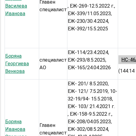
Главен
Василева
, ЕЖ-269-12.5.2022 г.,
специалист
Иванова
ЕЖ-339/11.05.2023,
ЕЖ-230/30.4.2024,
ЕЖ-392/15.5.2025
ЕЖ-114/23.4.2024,
Боряна
НС-46
специалист
ЕЖ-293/8.5.2025,
Георгиева
АО
ЕЖ-165/24.04.2026
(144.14
Венкова
ЕЖ- 201/ 8.5.2020,
ЕЖ- 121/ 7.5.2019, 10-
32-19/94- 15.5.2018,
ЕЖ- 103/ 21.4.2021 г.
, ЕЖ-158-9.5.2022 г.,
Боряна
ЕЖ-208/04.05.2023,
Главен
Иванова
ЕЖ-302/08.5.2024,
специалист