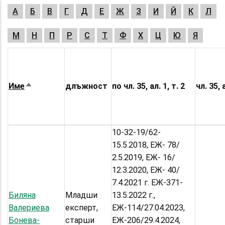
А
Б
В
Г
Д
Е
Ж
З
И
Й
К
Л
М
Н
П
Р
С
Т
Ф
Х
Ц
Ю
Я
Име
длъжност
по чл. 35, ал. 1, т. 2
чл. 35, 
Sort
descending
10-32-19/62-
15.5.2018, ЕЖ- 78/
2.5.2019, ЕЖ- 16/
12.3.2020, ЕЖ- 40/
7.4.2021 г. ЕЖ-371-
Биляна
Младши
13.5.2022 г.,
Валериева
експерт,
ЕЖ-114/27.04.2023,
Бонева-
старши
ЕЖ-206/29.4.2024,