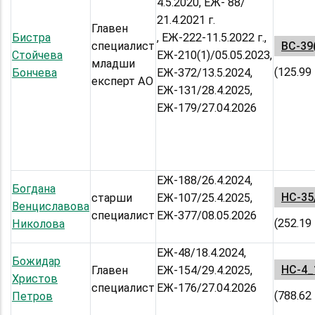
4.5.2020, ЕЖ- 88/
21.4.2021 г.
Главен
Бистра
, ЕЖ-222-11.5.2022 г.,
специалист
ВС-39(
Стойчева
ЕЖ-210(1)/05.05.2023,
младши
(125.99
Бончева
ЕЖ-372/13.5.2024,
експерт АО
ЕЖ-131/28.4.2025,
ЕЖ-179/27.04.2026
ЕЖ-188/26.4.2024,
Богдана
НС-35
старши
ЕЖ-107/25.4.2025,
Венциславова
специалист
ЕЖ-377/08.05.2026
(252.19
Николова
ЕЖ-48/18.4.2024,
Божидар
НС-4_
Главен
ЕЖ-154/29.4.2025,
Христов
специалист
ЕЖ-176/27.04.2026
(788.62
Петров