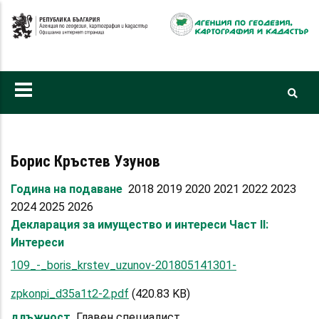
Премини
към
основното
съдържание
Борис Кръстев Узунов
Година на подаване
2018 2019 2020 2021 2022 2023
2024 2025 2026
Декларация за имущество и интереси Част II:
Интереси
109_-_boris_krstev_uzunov-201805141301-
zpkonpi_d35a1t2-2.pdf
(420.83 KB)
длъжност
Главен специалист