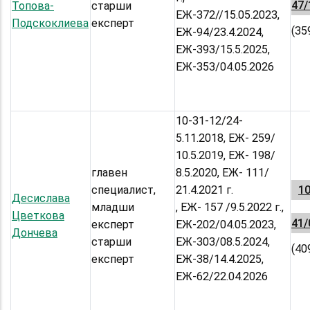
47/
Топова-
старши
ЕЖ-372//15.05.2023,
Подскоклиева
експерт
(35
ЕЖ-94/23.4.2024,
ЕЖ-393/15.5.2025,
ЕЖ-353/04.05.2026
10-31-12/24-
5.11.2018, ЕЖ- 259/
10.5.2019, ЕЖ- 198/
главен
8.5.2020, ЕЖ- 111/
специалист,
21.4.2021 г.
10
Десислава
младши
, ЕЖ- 157 /9.5.2022 г.,
Цветкова
41/
експерт
ЕЖ-202/04.05.2023,
Дончева
старши
ЕЖ-303/08.5.2024,
(40
експерт
ЕЖ-38/14.4.2025,
ЕЖ-62/22.04.2026