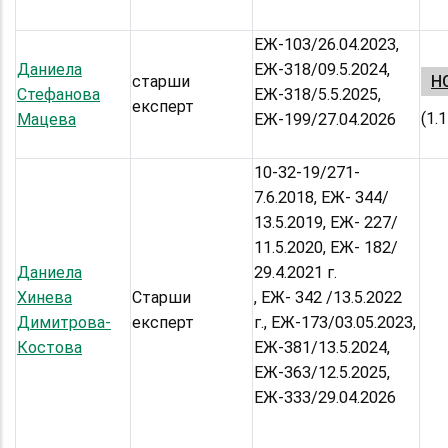
ЕЖ-103/26.04.2023,
Даниела
ЕЖ-318/09.5.2024,
старши
НС
Стефанова
ЕЖ-318/5.5.2025,
експерт
(1.
Мацева
ЕЖ-199/27.04.2026
10-32-19/271-
7.6.2018, ЕЖ- 344/
13.5.2019, ЕЖ- 227/
11.5.2020, ЕЖ- 182/
Даниела
29.4.2021 г.
Хинева
Старши
, ЕЖ- 342 /13.5.2022
Димитрова-
експерт
г., ЕЖ-173/03.05.2023,
Костова
ЕЖ-381/13.5.2024,
ЕЖ-363/12.5.2025,
ЕЖ-333/29.04.2026