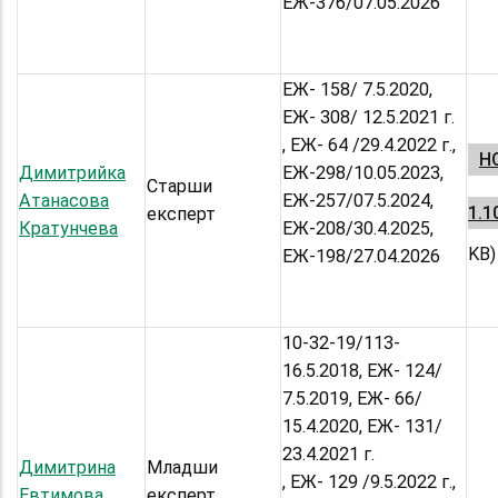
ЕЖ-376/07.05.2026
ЕЖ- 158/ 7.5.2020,
ЕЖ- 308/ 12.5.2021 г.
, ЕЖ- 64 /29.4.2022 г.,
НС
Димитрийка
ЕЖ-298/10.05.2023,
Старши
Атанасова
ЕЖ-257/07.5.2024,
1.1
експерт
Кратунчева
ЕЖ-208/30.4.2025,
KB)
ЕЖ-198/27.04.2026
10-32-19/113-
16.5.2018, ЕЖ- 124/
7.5.2019, ЕЖ- 66/
15.4.2020, ЕЖ- 131/
23.4.2021 г.
Димитрина
Младши
, ЕЖ- 129 /9.5.2022 г.,
Евтимова
експерт