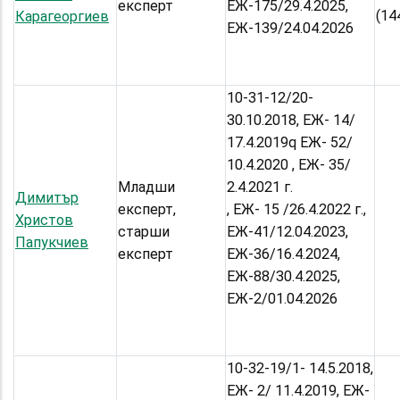
експерт
ЕЖ-175/29.4.2025,
(14
Карагеоргиев
ЕЖ-139/24.04.2026
10-31-12/20-
30.10.2018, ЕЖ- 14/
17.4.2019q ЕЖ- 52/
10.4.2020 , ЕЖ- 35/
Младши
2.4.2021 г.
Димитър
експерт,
, ЕЖ- 15 /26.4.2022 г.,
Христов
старши
EЖ-41/12.04.2023,
Папукчиев
експерт
ЕЖ-36/16.4.2024,
ЕЖ-88/30.4.2025,
ЕЖ-2/01.04.2026
10-32-19/1- 14.5.2018,
ЕЖ- 2/ 11.4.2019, ЕЖ-