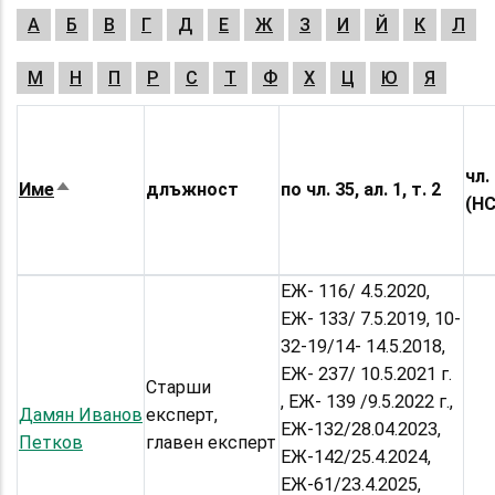
А
Б
В
Г
Д
Е
Ж
З
И
Й
К
Л
М
Н
П
Р
С
Т
Ф
Х
Ц
Ю
Я
чл. 
Име
длъжност
по чл. 35, ал. 1, т. 2
Sort
(НС
descending
ЕЖ- 116/ 4.5.2020,
ЕЖ- 133/ 7.5.2019, 10-
32-19/14- 14.5.2018,
ЕЖ- 237/ 10.5.2021 г.
Старши
, ЕЖ- 139 /9.5.2022 г.,
Дамян Иванов
експерт,
ЕЖ-132/28.04.2023,
Петков
главен експерт
ЕЖ-142/25.4.2024,
ЕЖ-61/23.4.2025,