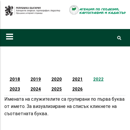
Премини
към
основното
съдържание
Primary
tabs
2018
2019
2020
2021
2022
2023
2024
2025
2026
Имената на служителите са групирани по първа буква
от името. За визуализиране на списък кликнете на
съответната буква..