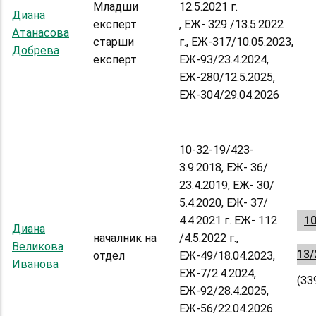
Младши
12.5.2021 г.
Диана
експерт
, ЕЖ- 329 /13.5.2022
Атанасова
старши
г., ЕЖ-317/10.05.2023,
Добрева
експерт
ЕЖ-93/23.4.2024,
ЕЖ-280/12.5.2025,
ЕЖ-304/29.04.2026
10-32-19/423-
3.9.2018, ЕЖ- 36/
23.4.2019, ЕЖ- 30/
5.4.2020, ЕЖ- 37/
4.4.2021 г. ЕЖ- 112
10
Диана
началник на
/4.5.2022 г.,
Великова
13/
отдел
ЕЖ-49/18.04.2023,
Иванова
ЕЖ-7/2.4.2024,
(33
ЕЖ-92/28.4.2025,
ЕЖ-56/22.04.2026