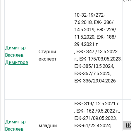
10-32-19/272-
7.6.2018, ЕЖ- 386/
14.5.2019, ЕЖ- 228/
11.5.2020, ЕЖ- 188/
29.4.2021 г.
Димитър
Старши
, ЕЖ- 347 /13.5.2022
Василев
експерт
г., ЕЖ-175/03.05.2023,
Димитров
ЕЖ-385/13.5.2024,
ЕЖ-367/7.5.2025,
ЕЖ-336/29.04.2026
ЕЖ- 319/ 12.5.2021 г.
, ЕЖ- 162 /9.5.2022 г.,
ЕЖ-271/09.05.2023,
Димитър
НС
младши
ЕЖ-61/22.4.2024,
Василев