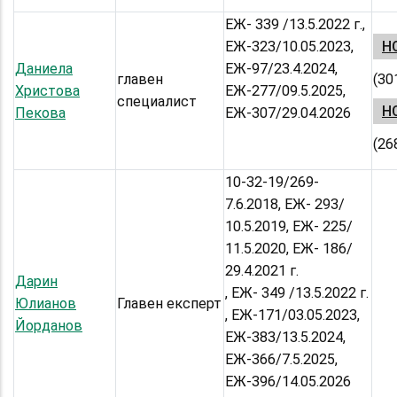
ЕЖ- 339 /13.5.2022 г.,
ЕЖ-323/10.05.2023,
НС
Даниела
ЕЖ-97/23.4.2024,
главен
(30
Христова
ЕЖ-277/09.5.2025,
специалист
НС
Пекова
ЕЖ-307/29.04.2026
(26
10-32-19/269-
7.6.2018, ЕЖ- 293/
10.5.2019, ЕЖ- 225/
11.5.2020, ЕЖ- 186/
29.4.2021 г.
Дарин
, ЕЖ- 349 /13.5.2022 г.
Юлианов
Главен експерт
, ЕЖ-171/03.05.2023,
Йорданов
ЕЖ-383/13.5.2024,
ЕЖ-366/7.5.2025,
ЕЖ-396/14.05.2026