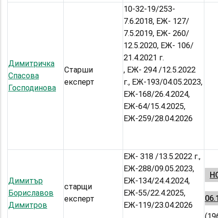
10-32-19/253-
7.6.2018, ЕЖ- 127/
7.5.2019, ЕЖ- 260/
12.5.2020, ЕЖ- 106/
21.4.2021 г.
Димитричка
Старши
, ЕЖ- 294 /12.5.2022
Спасова
експерт
г., ЕЖ-193/04.05.2023,
Господинова
ЕЖ-168/26.4.2024,
ЕЖ-64/15.4.2025,
ЕЖ-259/28.04.2026
ЕЖ- 318 /13.5.2022 г.,
ЕЖ-288/09.05.2023,
Н
Димитър
ЕЖ-134/24.4.2024,
старщи
Бориславов
ЕЖ-55/22.4.2025,
06.
експерт
Димитров
ЕЖ-119/23.04.2026
(19