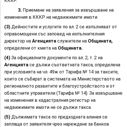
КККР.
3.
Приемане на заявления за извършване на
изменения в КККР на недвижимите имоти.
(3)
Дейностите и услугите по ал. 2 се изпълняват от
оправомощени със заповед на изпълнителния
директор на
Агенцията
служители на
Общината,
определени от кмета на
Общината.
(4)
За официалните документи по ал. 2, т. 2 на
Агенцията
се дължи съответната такса, определена
при условията на чл. 49ж от Тарифа № 14 за таксите,
които се събират в системата на Министерството на
регионалното развитите и благоустройството и от
областните управители (Тарифа № 14). За извършване
на изменения в кадастралния регистър на
недвижимите имоти не се дължи такса.
(5)
Дължимата такса по предходната алинея се
заплаща от заявителя чрез нареждане за банков