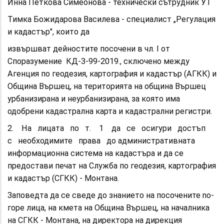
Инна Петкова Симеонова - технически сътрудник УТ
Тимка Божидарова Василева - специалист „Регулация
и кадастър", които да
извършват дейностите посочени в чл. I от
Споразумение КД-3-99-2019., сключено между
Агенция по геодезия, картография и кадастър (АГКК) и
Община Вършец, на територията на община Вършец
урбанизирана и неурбанизирана, за която има
одобрени кадастрална карта и кадастрални регистри.
2. На лицата по т. 1 да се осигури достъп
с необходимите права до административната
информационна система на кадастъра и да се
предостави печат на Служба по геодезия, картография
и кадастър (СГКК) - Монтана.
Заповедта да се сведе до знанието на посочените no-
горе лица, на кмета на Община Вършец, на началника
на СГКК - Монтана, на директора на дирекция