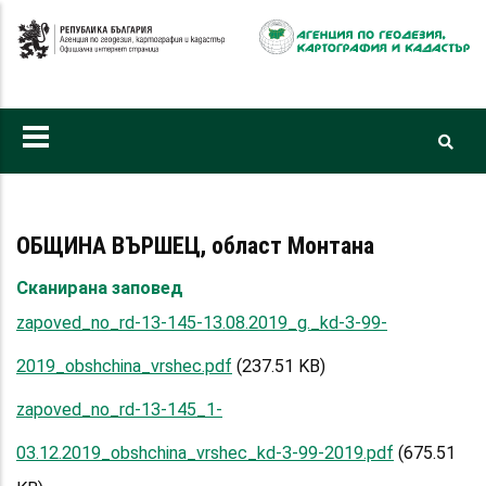
Премини
към
основното
съдържание
ОБЩИНА ВЪРШЕЦ, област Монтана
Сканирана заповед
zapoved_no_rd-13-145-13.08.2019_g._kd-3-99-
2019_obshchina_vrshec.pdf
(237.51 KB)
zapoved_no_rd-13-145_1-
03.12.2019_obshchina_vrshec_kd-3-99-2019.pdf
(675.51