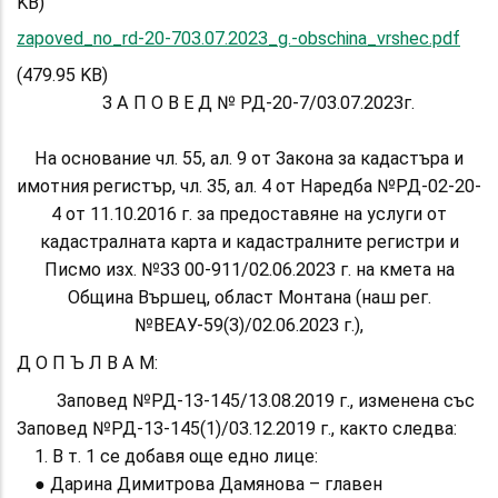
KB)
zapoved_no_rd-20-703.07.2023_g.-obschina_vrshec.pdf
(479.95 KB)
З А П О В Е Д № РД-20-7/03.07.2023г.
На основание чл. 55, ал. 9 от Закона за кадастъра и
имотния регистър, чл. 35, ал. 4 от Наредба №РД-02-20-
4 от 11.10.2016 г. за предоставяне на услуги от
кадастралната карта и кадастралните регистри и
Писмо изх. №33 00-911/02.06.2023 г. на кмета на
Община Вършец, област Монтана (наш рег.
№ВЕАУ-59(3)/02.06.2023 г.),
Д О П Ъ Л В А М:
Заповед №РД-13-145/13.08.2019 г., изменена със
Заповед №РД-13-145(1)/03.12.2019 г., както следва:
1. В т. 1 се добавя още едно лице:
● Дарина Димитрова Дамянова – главен