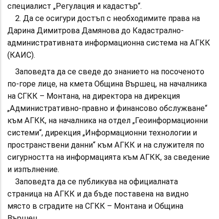
специалист „Регулация и кадастър“.
2. Да се осигури достъп с необходимите права на
Дарина Димитрова Дамянова до Кадастрално-
административната информационна система на АГКК
(КАИС).
Заповедта да се сведе до знанието на посоченото
по-горе лице, на кмета Община Вършец, на началника
на СГКК – Монтана, на директора на дирекция
„Административно-правно и финансово обслужване“
към АГКК, на началника на отдел „Геоинформационни
системи“, дирекция „Информационни технологии и
пространствени данни“ към АГКК и на служителя по
сигурността на информацията към АГКК, за сведение
и изпълнение.
Заповедта да се публикува на официалната
страница на АГКК и да бъде поставена на видно
място в сградите на СГКК – Монтана и Община
Вършец.