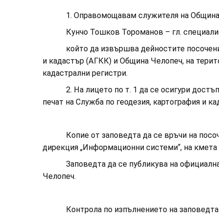
1. Оправомощавам служителя на Община Че
Кунчо Тошков Тороманов – гл. специалист 
който да извършва дейностите посочени в чл
и кадастър (АГКК) и Община Челопеч, на терит
кадастрални регистри.
2. На лицето по т. 1 да се осигури достъп 
печат на Служба по геодезия, картография и к
Копие от заповедта да се връчи на посочено
дирекция „Информационни системи“, на кмета 
Заповедта да се публикува на официалната 
Челопеч.
Контрола по изпълнението на заповедта въ