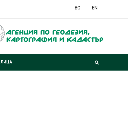
BG
EN
 ЛИЦА