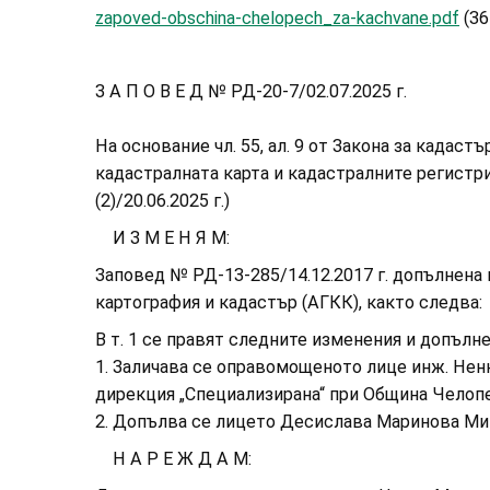
zapoved-obschina-chelopech_za-kachvane.pdf
(36
З А П О В Е Д № РД-20-7/02.07.2025 г.
На основание чл. 55, ал. 9 от Закона за кадастъ
кадастралната карта и кадастралните регистри 
(2)/20.06.2025 г.)
И З М Е Н Я М:
Заповед № РД-13-285/14.12.2017 г. допълнена 
картография и кадастър (АГКК), както следва:
В т. 1 се правят следните изменения и допълне
1. Заличава се оправомощеното лице инж. Нен
дирекция „Специализирана“ при Община Челопе
2. Допълва се лицето Десислава Маринова Ми
Н А Р Е Ж Д А М: