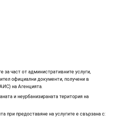
е за част от административните услуги,
сител официални документи, получени в
АИС) на Агенцията.
аната и неурбанизираната територия на
а при предоставяне на услугите е свързана с: