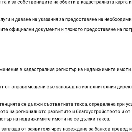
тта и за собствениците на обекти в кадастралната карта
слуги и даване на указания за предоставяне на необходими
дните официални документи и тяхното предоставяне на пот
зменения в кадастралния регистър на недвижимите имоти 
яват от оправомощени със заповед на изпълнителния дирек
а Агенцията се дължи съответната такса, определена при ус
ото на регионалното развитите и благоустройството и от 
истър на недвижимите имоти не се дължи такса.
 заплаща от заявителя чрез нареждане за банков превод и