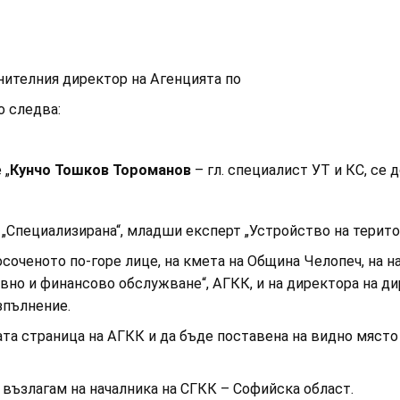
лнителния директор на Агенцията по
о следва:
 „
Кунчо Тошков Тороманов
– гл. специалист УТ и КС, се 
 „Специализирана“, младши експерт „Устройство на територ
осоченото по-горе лице, на кмета на Община Челопеч, на н
но и финансово обслужване“, АГКК, и на директора на д
зпълнение.
траница на АГКК и да бъде поставена на видно място в
лагам на началника на СГКК – Софийска област.