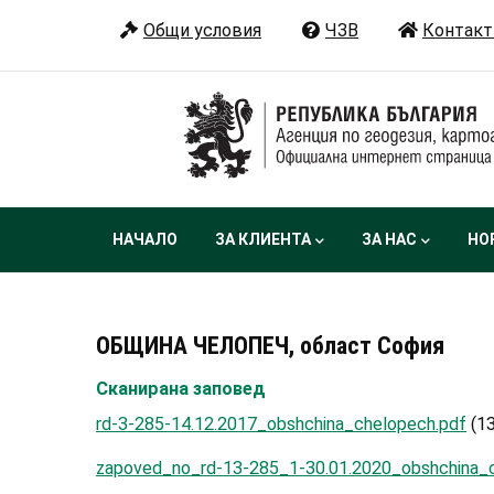
Премини
Общи условия
ЧЗВ
Контакт
към
основното
съдържание
Main
НАЧАЛО
ЗА КЛИЕНТА
ЗА НАС
НО
navigation
ОБЩИНА ЧЕЛОПЕЧ, област София
Сканирана заповед
rd-3-285-14.12.2017_obshchina_chelopech.pdf
(1
zapoved_no_rd-13-285_1-30.01.2020_obshchina_