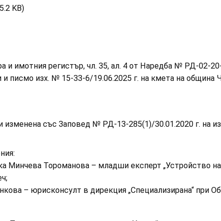
5.2 KB)
ра и имотния регистър, чл. 35, ал. 4 от Наредба № РД-02-20
и писмо изх. № 15-33-6/19.06.2025 г. на кмета на община 
и изменена със Заповед № РД-13-285(1)/30.01.2020 г. на и
ния:
ка Минчева Тороманова – младши експерт „Устройство на 
ч;
нкова – юрисконсулт в дирекция „Специализирана“ при О