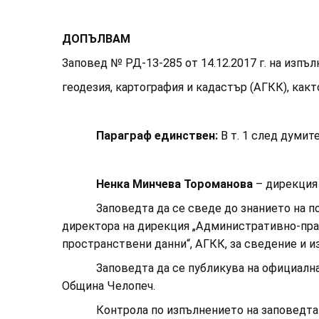
ДОПЪЛВАМ
Заповед № РД-13-285 от 14.12.2017 г. на изпъ
геодезия, картография и кадастър (АГКК), какт
Параграф единствен:
В т. 1 след думите
Ненка Минчева Тороманова
– дирекция
Заповедта да се сведе до знанието на п
директора на дирекция „Административно-прав
пространствени данни“, АГКК, за сведение и и
Заповедта да се публикува на официалната с
Община Челопеч.
Контрола по изпълнението на заповедта въз