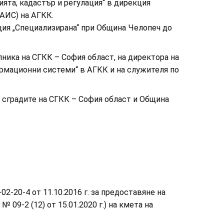
ята, кадастър и регулация“ в дирекция
АИС) на АГКК.
ия „Специализирана“ при Община Челопеч до
лника на СГКК – София област, на директора на
рмационни системи“ в АГКК и на служителя по
сградите на СГКК – София област и Община
2-20-4 от 11.10.2016 г. за предоставяне на
№ 09-2 (12) от 15.01.2020 г.) на кмета на