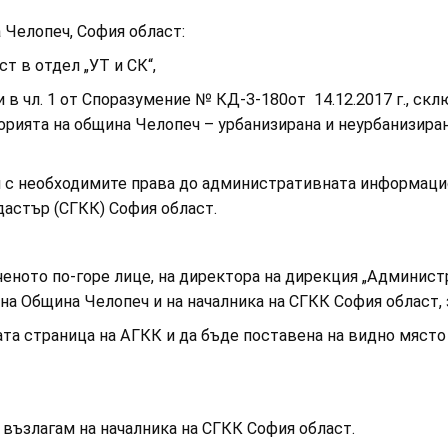
лопеч, София област:
в отдел „УТ и СК“,
. 1 от Споразумение № КД-3-180от 14.12.2017 г., склю
орията на община Челопеч – урбанизирана и неурбанизиран
с необходимите права до административната информацио
адастър (СГКК) София област.
то по-горе лице, на директора на дирекция „Администр
на Община Челопеч и на началника на СГКК София област, 
страница на АГКК и да бъде поставена на видно място 
злагам на началника на СГКК София област.