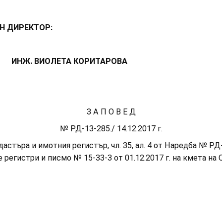
КТОР:
КОРИТАРОВА
З А П О В Е Д
№ РД-13-285./ 14.12.2017 г.
търа и имотния регистър, чл. 35, ал. 4 от Наредба № РД-0
 регистри и писмо № 15-33-3 от 01.12.2017 г. на кмета на