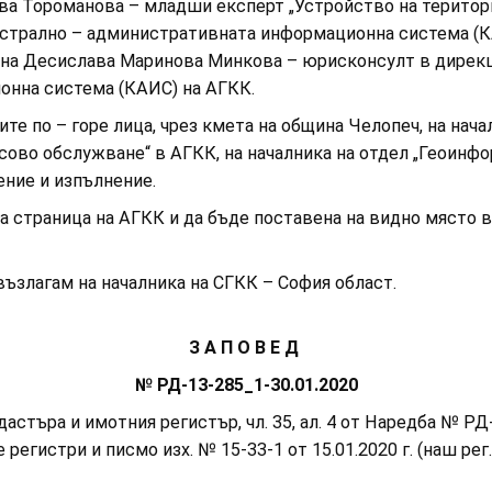
ва Тороманова – младши експерт „Устройство на територи
астрално – административната информационна система (К
на Десислава Маринова Минкова – юрисконсулт в дирекц
нна система (КАИС) на АГКК.
те по – горе лица, чрез кмета на община Челопеч, на нача
ово обслужване“ в АГКК, на началника на отдел „Геоинфо
ение и изпълнение.
траница на АГКК и да бъде поставена на видно място в 
злагам на началника на СГКК – София област.
З А П О В Е Д
№ РД-13-285_1-30.01.2020
търа и имотния регистър, чл. 35, ал. 4 от Наредба № РД-0
егистри и писмо изх. № 15-33-1 от 15.01.2020 г. (наш рег. 