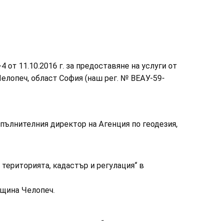
-4 от 11.10.2016 г. за предоставяне на услуги от
Челопеч, област София (наш рег. № ВЕАУ-59-
зпълнителния директор на Агенция по геодезия,
територията, кадастър и регулация“ в
бщина Челопеч.