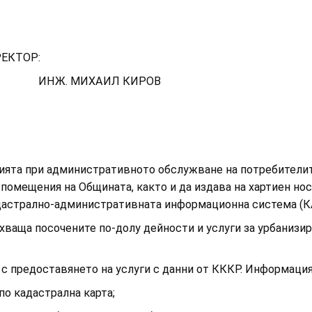
ТОР:
Л КИРОВ
нцията при административното обслужване на потребителит
 помещения на Общината, както и да издава на хартиен но
адастрално-административната информационна система (К
хваща посочените по-долу дейности и услуги за урбанизир
с предоставянето на услуги с данни от КККР. Информацият
по кадастрална карта;