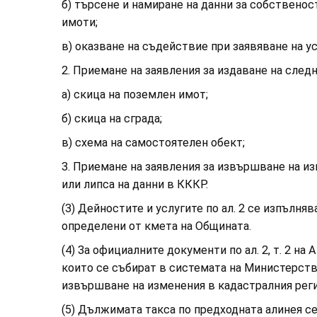
б) търсене и намиране на данни за собственос
имоти;
в) оказване на съдействие при заявяване на у
2. Приемане на заявления за издаване на сле
а) скица на поземлен имот;
б) скица на сграда;
в) схема на самостоятелен обект;
3. Приемане на заявления за извършване на и
или липса на данни в КККР.
(3) Дейностите и услугите по ал. 2 се изпълн
определени от кмета на Общината.
(4) За официалните документи по ал. 2, т. 2 н
които се събират в системата на Министерств
извършване на изменения в кадастралния рег
(5) Дължимата такса по предходната алинея се