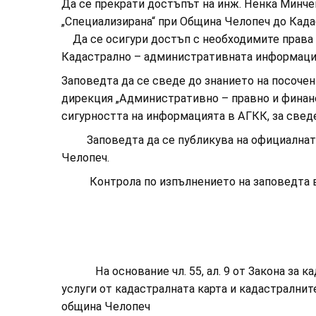
Да се прекрати достъпът на инж. Ненка Минче
„Специализирана“ при Община Челопеч до Кад
Да се осигури достъп с необходимите права 
Кадастрално – административната информацио
Заповедта да се сведе до знанието на посочени
дирекция „Административно – правно и финанс
сигурността на информацията в АГКК, за свед
Заповедта да се публикува на официалната с
Челопеч.
Контрола по изпълнението на заповедта въ
На основание чл. 55, ал. 9 от Закона за кадас
услуги от кадастралната карта и кадастралните р
община Челопеч