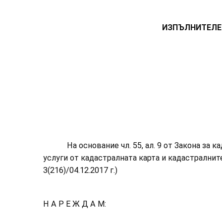
ИЗПЪЛНИТЕЛЕН ДИРЕ
ИНЖ. ВИОЛЕТА 
На основание чл. 55, ал. 9 от Закона за кадас
услуги от кадастралната карта и кадастралните
3(216)/04.12.2017 г.)
Н А Р Е Ж Д А М: