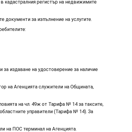
 и в кадастралния регистър на недвижимите
те документи за изпълнение на услугите.
ребителите:
и за издаване на удостоверение за наличие
тор на Агенцията служители на Общината,
ловията на чл. 49ж от Тарифа № 14 за таксите,
областните управители (Тарифа № 14). За
ли на ПОС терминал на Агенцията.