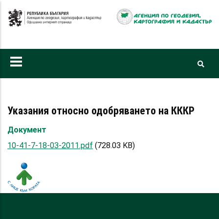
Премини
към
основното
съдържание
Указания относно одобряването на КККР
Документ
10-41-7-18-03-2011.pdf
(728.03 KB)