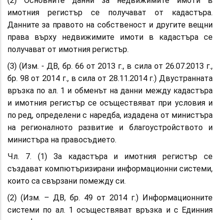
(2) Основните данни за недвижимите имоти в
имотния регистър се получават от кадастъра.
Данните за правото на собственост и другите вещни
права върху недвижимите имоти в кадастъра се
получават от имотния регистър.
(3) (Изм. - ДВ, бр. 66 от 2013 г., в сила от 26.07.2013 г.,
бр. 98 от 2014 г., в сила от 28.11.2014 г.) Двустранната
връзка по ал. 1 и обменът на данни между кадастъра
и имотния регистър се осъществяват при условия и
по ред, определени с наредба, издадена от министъра
на регионалното развитие и благоустройството и
министъра на правосъдието.
Чл. 7. (1) За кадастъра и имотния регистър се
създават компютъризирани информационни системи,
които са свързани помежду си.
(2) (Изм. – ДВ, бр. 49 от 2014 г.) Информационните
системи по ал. 1 осъществяват връзка и с Единния