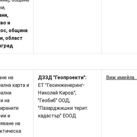
и,
ани,
во и
кос, община
и, област
вград
не на
ДЗЗД "Геопроекти":
Виж имейла...
ална карта и
ЕТ "Геоинженеринг-
рални
Николай Киров";
и на
"Геобиб" ООД;
ираните
"Пазарджишки терит.
рии
и
кадастър" ЕООД
яване на
ктическа