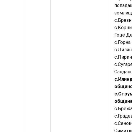
попада
землищ
с.Брезн
с.Корни
Гоце Де
с.Горна
с.Лилян
с.Пирин
с.Сугар
Санданс
с.Илинд
общинс
с.Струм
община
с.Брежа
с.Граде
с.Сенок
Симитли