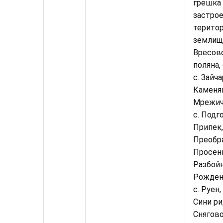
грешка 
застро
терито
землищ
Вресово
поляна,
с. Зайчар
Каменяк
Мрежич
с. Подго
Припек,
Преобра
Просени
Разбойна
Рожден,
с. Руен, 
Сини рид
Снягово