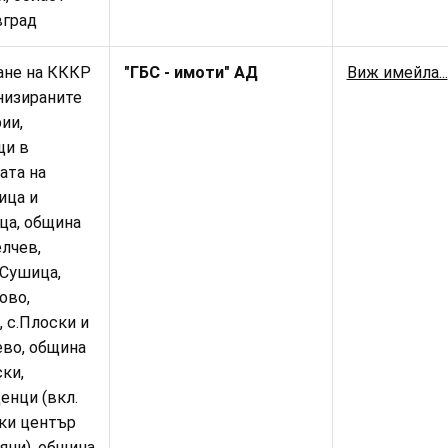
вград
ане на КККР
"ГБС - имоти" АД
Виж имейла...
низираните
ии,
щи в
ата на
ица и
ца, община
лчев,
 Сушица,
ово,
, с.Плоски и
ево, община
ки,
енци (вкл.
ки център
яни), община