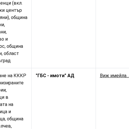
енци (вкл.
ки център
яни), община
и,
ни,
во и
ос, община
, област
вград
ане на КККР
"ГБС - имоти" АД
Виж имейла...
низираните
ии,
щи в
ата на
ица и
ца, община
лчев,