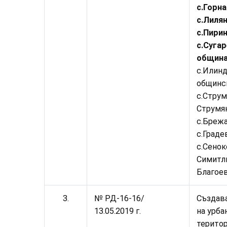
с.Горна
с.Лилян
с.Пирин
с.Сугар
община
с.Илинд
общинс
с.Струм
Струмян
с.Брежа
с.Граде
с.Сенок
Симитли
Благое
3.
№ РД-16-
16
/
Създав
13.05.2019 г.
на урба
територ