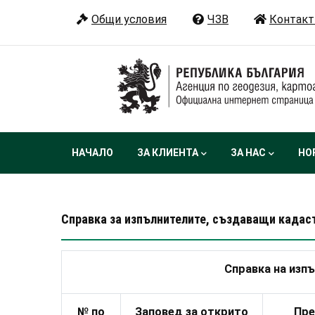
Премини
Общи условия
ЧЗВ
Контакт
към
основното
съдържание
Main
НАЧАЛО
ЗА КЛИЕНТА
ЗА НАС
НО
navigation
Справка за изпълнителите, създаващи кадаст
Справка на изп
№ по
Заповед за открито
Пре