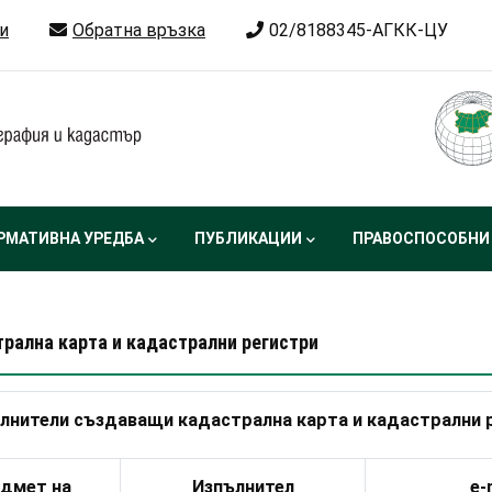
и
Обратна връзка
02/8188345-АГКК-ЦУ
РМАТИВНА УРЕДБА
ПУБЛИКАЦИИ
ПРАВОСПОСОБНИ
рална карта и кадастрални регистри
ълнители създаващи кадастрална карта и кадастрални 
дмет на
Изпълнител
e-