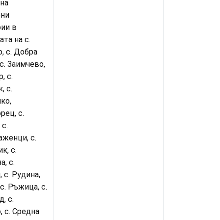
на
ени
рии
в
ата
на с.
, с. Добра
 с. Заимчево,
, с.
, с.
ко,
рец, с.
 с.
женци, с.
к, с.
, с.
 с. Рудина,
с.
Ръжица, с.
, с.
, с. Средна