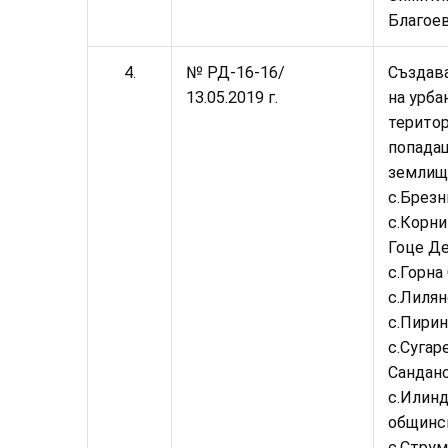
Благое
4.
№ РД-16-
16
/
Създав
13.05.2019 г.
на урба
територ
попада
землищ
с.Брезн
с.Корни
Гоце Де
с.Горна
с.Лилян
с.Пирин
с.Сугар
Санданс
с.Илинд
общинс
с.Струм