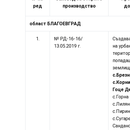
ред
производство
до
област БЛАГОЕВГРАД
1
.
№ РД-16-
16
/
Създав
13.05.2019 г.
на урба
територ
попада
землищ
с.Брезн
с.Корн
Гоце Д
с.Горна
с.Лилян
с.Пирин
с.Сугар
Санданс