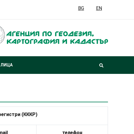
BG
EN
 ЛИЦА
регистри (КККР)
mail
телефон