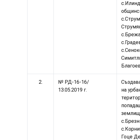
с.Илинд
общинс
с.Струм
Струмян
с.Брежа
с.Граде
с.Сенок
Симитли
Благое
2.
№ РД-16-
16
/
Създав
13.05.2019 г.
на урба
територ
попада
землищ
с.Брезн
с.Корни
Гоце Де