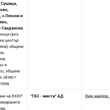
 Сушица,
ово,
, с.Плоски и
ево,
 Сандански
,
енци (вкл.
ки център
яни), община
и,
ни,
во и
ос, община
, област
вград
ане на КККР
"ГБС - имоти" АД
Виж имейла...
низираните
ии,