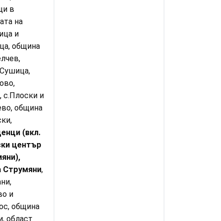
щи в
ата на
ица и
ца, община
лчев,
 Сушица,
ово,
, с.Плоски и
ево, община
ки,
енци (вкл.
ки център
яни),
 Струмяни
,
ни,
во и
ос, община
, област