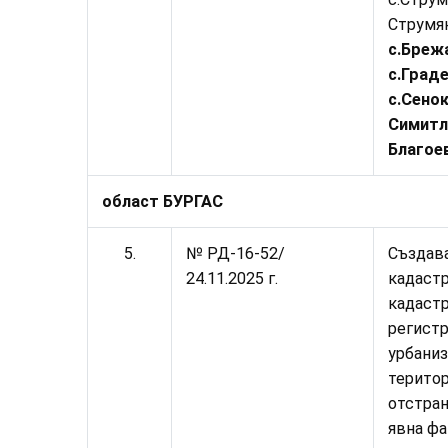
Струмян
с.Бреж
с.Граде
с.Сено
Симитл
Благое
област БУРГАС
5.
№ РД-16-52/
Създава
24.11.2025 г.
кадастр
кадаст
регистр
урбаниз
терито
отстран
явна фа