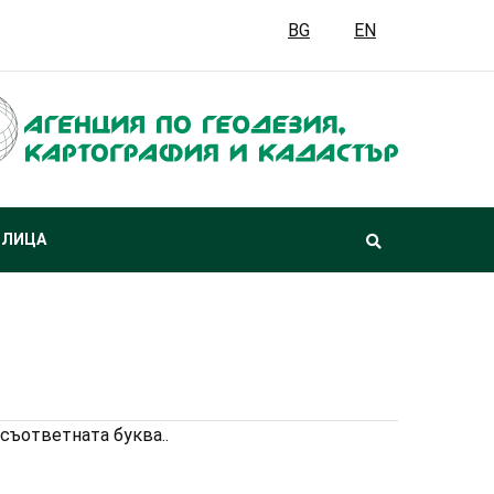
BG
EN
 ЛИЦА
съответната буква..