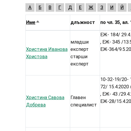
А
Б
В
Г
Д
Е
Ж
З
И
Й
Име
длъжност
по чл. 35, ал. 
Sort
descending
ЕЖ- 184/ 29.4.
младши
, ЕЖ- 345 /13.
Христина Иванова
експерт
ЕЖ-364/9.5.20
Христова
старши
експерт
10-32-19/20- 1
72/ 15.4.2020 г
, ЕЖ- 43 /29.4
Христина Савова
Главен
ЕЖ-28/15.4.20
Добрева
специалист