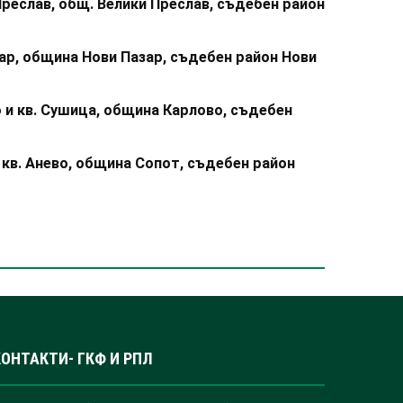
Преслав, общ. Велики Преслав, съдебен район
зар, община Нови Пазар, съдебен район Нови
 и кв. Сушица
, община Карлово, съдебен
 кв. Анево
, община Сопот, съдебен район
КОНТАКТИ- ГКФ И РПЛ