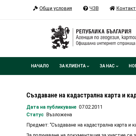
Премини
Общи условия
ЧЗВ
Контакт
към
основното
съдържание
Main
НАЧАЛО
ЗА КЛИЕНТА
ЗА НАС
НО
navigation
Създаване на кадастрална карта и ка
Дата на публикуване
07.02.2011
Статус
Възложена
Предмет: “Създаване на кадастрална карта и к
За получаване на документация за участие се 