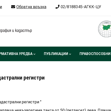
и
Обратна връзка
02/8188345-АГКК-ЦУ
РМАТИВНА УРЕДБА
ПУБЛИКАЦИИ
ПРАВОСПОСОБНИ
дастрални регистри
адастрални регистри "
заплаща невъзвратима такса от 50 (петдесет) лева. Плаща