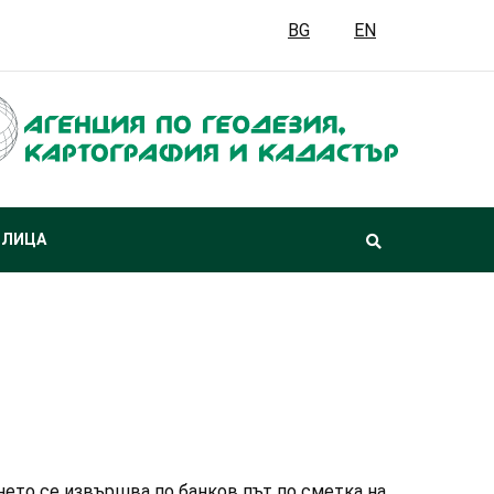
BG
EN
 ЛИЦА
нето се извършва по банков път по сметка на