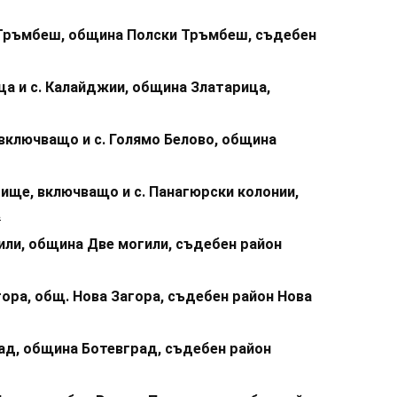
 Тръмбеш, община Полски Тръмбеш, съдебен
ца и с. Калайджии, община Златарица,
 включващо и с. Голямо Белово, община
рище, включващо и с. Панагюрски колонии,
.
гили, община Две могили, съдебен район
гора, общ. Нова Загора, съдебен район Нова
ад, община Ботевград, съдебен район