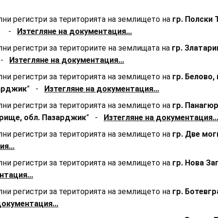
ални регистри за територията на землището на
гр. Полски
” -
Изтегляне на документация...
ални регистри за териториите на землищата на
гр. Златари
 -
Изтегляне на документация...
ални регистри за територията на землището на
гр. Белово,
зарджик
” -
Изтегляне на документация...
ални регистри за територията на землището на
гр. Панагю
рище, обл. Пазарджик
” -
Изтегляне на документация..
ални регистри за територията на землището на
гр. Две мо
я...
ални регистри за територията на землището на
гр. Нова За
нтация...
ални регистри за територията на землището на
гр. Ботевгр
документация...