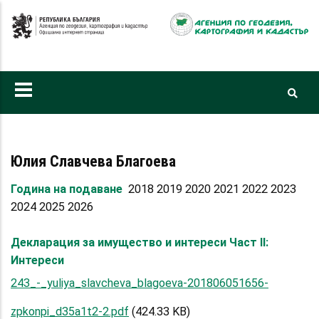
Премини
към
основното
съдържание
Юлия Славчева Благоева
Година на подаване
2018 2019 2020 2021 2022 2023
2024 2025 2026
Декларация за имущество и интереси Част II:
Интереси
243_-_yuliya_slavcheva_blagoeva-201806051656-
zpkonpi_d35a1t2-2.pdf
(424.33 KB)