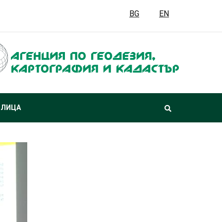
BG
EN
 ЛИЦА