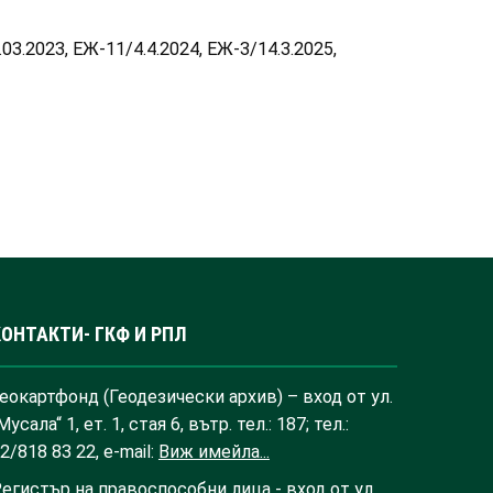
9.03.2023, ЕЖ-11/4.4.2024, ЕЖ-3/14.3.2025,
КОНТАКТИ- ГКФ И РПЛ
еокартфонд (Геодезически архив) – вход от ул.
Мусала“ 1, ет. 1, стая 6, вътр. тел.: 187; тел.:
2/818 83 22, e-mail:
Виж имейла...
егистър на правоспособни лица - вход от ул.