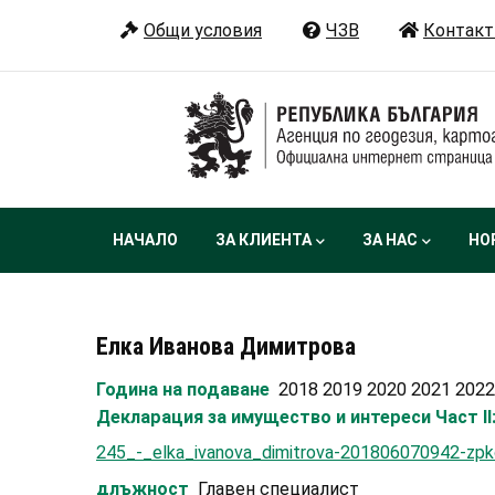
Премини
Общи условия
ЧЗВ
Контакт
към
основното
съдържание
Main
НАЧАЛО
ЗА КЛИЕНТА
ЗА НАС
НО
navigation
Елка Иванова Димитрова
Година на подаване
2018 2019 2020 2021 2022
Декларация за имущество и интереси Част II
245_-_elka_ivanova_dimitrova-201806070942-zpk
длъжност
Главен специалист