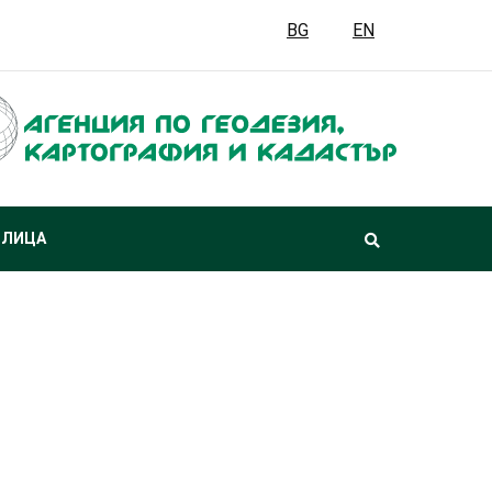
BG
EN
 ЛИЦА