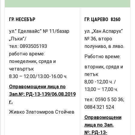
ГР. НЕСЕБЪР
ГР. ЦАРЕВО 8260
ул.” Еделвайс” № 11/базар
ул. „Хан Аспарух“
„Лъки”/
№ 36, второ
тел.: 0893505193
полуниво, в ляво.
работно време:
Работно време:
понеделник, сряда и
вторник, сряда и
четвъртък
петък
8.30 – 12.00/13.00-16.00 ч.
8,00 -12,00 ч. /
Оправомощени лица по
13,00 – 17,00 ч.
Зап.№: РД-13-139/06.08.2019
тел.: 0590 5 50 36;
г.
0884 321 524
Живко Златомиров Стойчев
Оправомощени
лица по Зап.
№: РД-13-