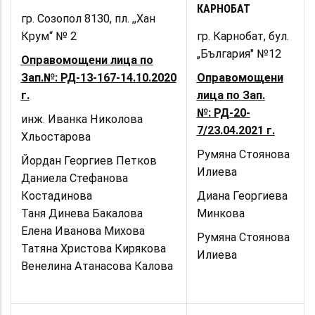
КАРНОБАТ
гр. Созопол 8130, пл. ,,Хан
Крум“ № 2
гр. Карнобат, бул.
„България" №12
Оправомощени лица по
Зап.№:
РД-13-167-14.10.2020
Оправомощени
г.
лица по Зап.
№: РД-20-
инж. Иванка Николова
7/23.04.2021 г.
Хльостарова
Румяна Стоянова
Йордан Георгиев Петков
Илиева
Даниела Стефанова
Костадинова
Диана Георгиева
Таня Динева Бакалова
Минкова
Елена Иванова Михова
Румяна Стоянова
Татяна Христова Кирякова
Илиева
Венелина Атанасова Калова