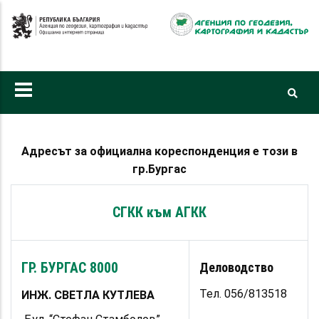
Премини
към
основното
съдържание
Адресът за официална кореспонденция е този в
гр.Бургас
СГКК към АГКК
ГР. БУРГАС 8000
Деловодство
Тел. 056/813518
ИНЖ. СВЕТЛА
КУТЛЕВА