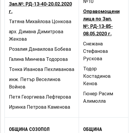
№10
Зап.№: РД-13-40-20.02.2020
г.
Оправомощени
лица по Зап.
Татяна Михайлова Цонкова
№:
РД-13-85-
арх. Димана Димитрова
08.05.2020
г.
Жекова
Снежана
Розалия Данаилова Бобева
Стефанова
Рускова
Галина Минчева Тодорова
Тодор
Тонка Иванова Пехливанова
Костадинов
инж. Петър Веселинов
Кенов
Войнов
Гюнер Расим
Петя Георгиева Лефтерова
Алимолла
Иринка Петрова Каменова
ОБЩИНА СОЗОПОЛ
ОБЩИНА