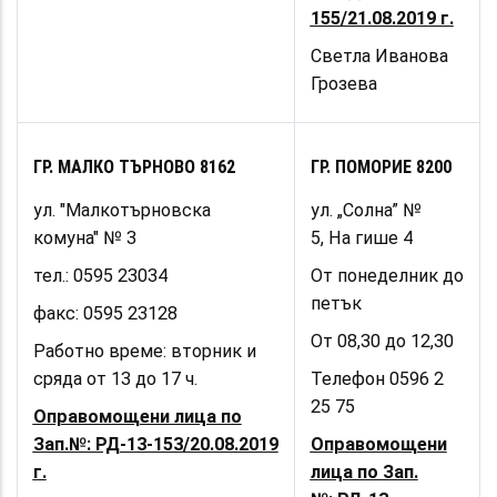
155/21.08.2019 г.
Светла Иванова
Грозева
ГР. МАЛКО ТЪРНОВО 8162
ГР. ПОМОРИЕ 8200
ул. "Малкотърновска
ул. „Солна” №
комуна" № 3
5, На гише 4
тел.: 0
595 23034
От понеделник до
петък
факс: 0595 23128
От 08,30 до 12,30
Работно време: вторник и
сряда от 13 до 17 ч.
Телефон 0596 2
25 75
Оправомощени лица по
Зап.№: РД-13-153/20.08.2019
Оправомощени
г.
лица по Зап.