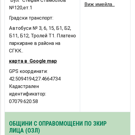
Бул. “Стефан Стамболов”
Виж имейла...
№120,ет.1
Градски транспорт:
Автобуси № 3, 6, 15, Б1, Б2,
Б11, Б12, Тролей Т1. Платено
паркиране в района на
СГКК..
карта в Google map
GPS координати:
42.5094194,27.4664734
Кадастрален
идентификатор:
07079.620.58
ОБЩИНИ С ОПРАВОМОЩЕНИ ПО ЗКИР
ЛИЦА (ОЗЛ)