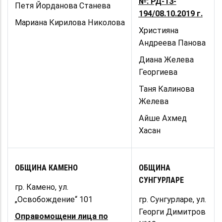
№: РД-13-
Петя Йорданова Станева
194/08.10.2019 г.
Мариана Кирилова Николова
Християна
Андреева Панова
Диана Желева
Георгиева
Таня Калинова
Желева
Айше Ахмед
Хасан
ОБЩИНА КАМЕНО
ОБЩИНА
СУНГУРЛАРЕ
гр. Камено, ул.
„Освобождение“ 101
гр. Сунгурларе, ул.
Георги Димитров
Оправомощени лица по