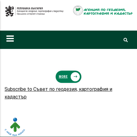
Премини
към
основното
съдържание
MORE
Subscribe to Съвет по геодезия, картография и
кадастър