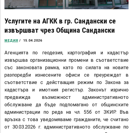
Услугите на АГКК в гр. Сандански се
извършват чрез Община Сандански
МЕДИЯ
/
15.04.2026
Агенцията по геодезия, картография и кадастър
извършва организационни промени в съответствие
със законовата рамка, като по силата на новите
разпоредби изнесените офиси се преуреждат в
съответствие с действащия режим по Закона за
кадастъра и имотния регистър. Законът изрично
предвижда възможност административното
обслужване да бъде подпомагано от общинските
администрации по реда на чл. 55б от ЗКИР. Във
връзка с това уведомяваме гражданите, че считано
от 30.03.2026 г. административното обслужване по