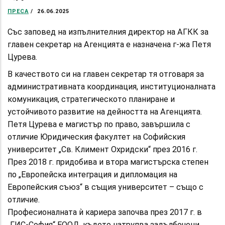
ПРЕСА
/
26.06.2025
Със заповед на изпълнителния директор на АГКК за
главен секретар на Агенцията е назначена г-жа Петя
Цурева.
В качеството си на главен секретар тя отговаря за
административната координация, институционалната
комуникация, стратегическото планиране и
устойчивото развитие на дейността на Агенцията.
Петя Цурева е магистър по право, завършила с
отличие Юридическия факултет на Софийския
университет „Св. Климент Охридски“ през 2016 г.
През 2018 г. придобива и втора магистърска степен
по „Европейска интеграция и дипломация на
Европейския съюз“ в същия университет – също с
отличие.
Професионалната ѝ кариера започва през 2017 г. в
„ГИС-София“ ЕООД, където натрупва задълбочени