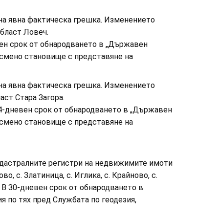
 на явна фактическа грешка. Изменението
област Ловеч.
вен срок от обнародването в „Държавен
 писмено становище с представяне на
 на явна фактическа грешка. Изменението
аст Стара Загора.
 14-дневен срок от обнародването в „Държавен
 писмено становище с представяне на
кадастралните регистри на недвижимите имоти
о, с. Златиница, с. Иглика, с. Крайново, с.
. В 30-дневен срок от обнародването в
я по тях пред Службата по геодезия,