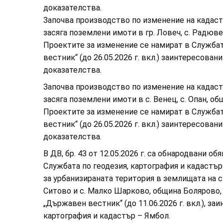
доказателства.
Започва производство по изменение на кадаст
засяга поземлени имоти в гр. Ловеч, с. Радювен
Проектите за изменение се намират в Службат
вестник“ (до 26.05.2026 г. вкл.) заинтересова
доказателства.
Започва производство по изменение на кадаст
засяга поземлени имоти в с. Венец, с. Опан, об
Проектите за изменение се намират в Службата
вестник“ (до 26.05.2026 г. вкл.) заинтересова
доказателства.
В ДВ, бр. 43 от 12.05.2026 г. са обнародвани об
Службата по геодезия, картография и кадастъ
за урбанизираната територия в землищата на с. В
Ситово и с. Малко Шарково, община Болярово, 
„Държавен вестник“ (до 11.06.2026 г. вкл.), з
картография и кадастър – Ямбол.