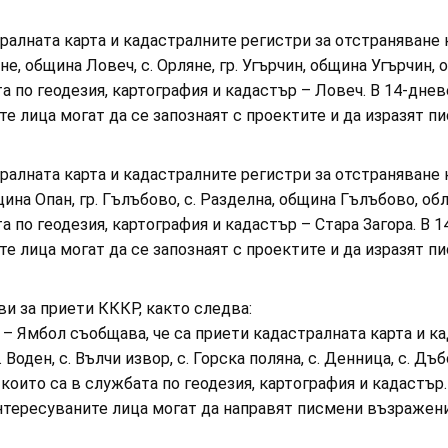
ралната карта и кадастралните регистри за отстраняване
е, община Ловеч, с. Орляне, гр. Угърчин, община Угърчин, 
а по геодезия, картография и кадастър – Ловеч. В 14-дне
ните лица могат да се запознаят с проектите и да изразят
ралната карта и кадастралните регистри за отстраняване
щина Опан, гр. Гълъбово, с. Разделна, община Гълъбово, обл
 по геодезия, картография и кадастър – Стара Загора. В
ните лица могат да се запознаят с проектите и да изразят
яви за приети КККР, както следва:
р – Ямбол съобщава, че са приети кадастралната карта и 
оден, с. Вълчи извор, с. Горска поляна, с. Денница, с. Дъбов
които са в службата по геодезия, картография и кадастър
аинтересуваните лица могат да направят писмени възражени