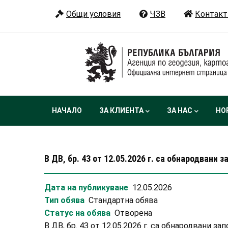
Премини
Общи условия
ЧЗВ
Контакт
към
основното
съдържание
Main
НАЧАЛО
ЗА КЛИЕНТА
ЗА НАС
НО
navigation
В ДВ, бр. 43 от 12.05.2026 г. са обнародвани
Дата на публикуване
12.05.2026
Тип обява
Стандартна обява
Статус на обява
Отворена
В ДВ, бр. 43 от 12.05.2026 г. са обнародвани 