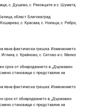
ище, с. Душево, с. Ряховците и с. Шумата,
Белица, област Благоевград.
ошарево, с. Красава, с. Ноевци, с. Ребро,
 на явна фактическа грешка. Изменението
. Иглика, с. Крайново, с. Ситово и с. Малко
вен срок от обнародването в „Държавен
 писмено становище с представяне на
 на явна фактическа грешка. Изменението
вен срок от обнародването в „Държавен
 писмено становище с представяне на