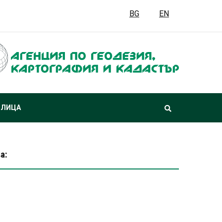
BG
EN
 ЛИЦА
а: