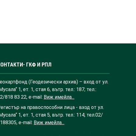
КОНТАКТИ- ГКФ И РПЛ
еокартфонд (Геодезически архив) – вход от ул.
Мусала“ 1, ет. 1, стая 6, вътр. тел.: 187; тел.:
2/818 83 22, e-mail:
Виж имейла...
егистър на правоспособни лица - вход от ул.
Мусала“ 1, ет. 1, стая 5, вътр. тел.: 114; тел.02/
188305, e-mail:
Виж имейла...