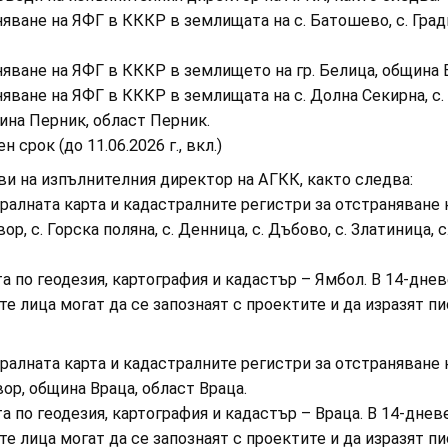
няване на ЯФГ в КККР в землищата на с. Батошево, с. Град
аняване на ЯФГ в КККР в землището на гр. Белица, община 
яване на ЯФГ в КККР в землищата на с. Долна Секирна, с. К
щина Перник, област Перник.
срок (до 11.06.2026 г., вкл.)
обяви на изпълнителния директор на АГКК, както следва:
ралната карта и кадастралните регистри за отстраняване
р, с. Горска поляна, с. Денница, с. Дъбово, с. Златиница, с
а по геодезия, картография и кадастър – Ямбол. В 14-дне
ните лица могат да се запознаят с проектите и да изразят
ралната карта и кадастралните регистри за отстраняване
вор, община Враца, област Враца.
а по геодезия, картография и кадастър – Враца. В 14-дне
ните лица могат да се запознаят с проектите и да изразят