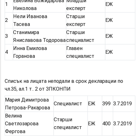
Евелина Божидарова
Младши
1
ЕЖ
Николова
експерт
Нели Иванова
Старши
2
ЕЖ
Тасева
експерт
Станимира
Старши
3
ЕЖ
Яниславова Тодорова
специалист
Инна Емилова
Главен
4
ЕЖ
Горанова
специалист
Списък на лицата неподали в срок декларации по
чл.35, ал.1 т.
. 2
от ЗПКОНПИ
Мария Димитрова
Специалист
ЕЖ
399
3.7.2019
Петрова-Ракарова
Велина
Старши
Светлозарова
ЕЖ
400
3.7.2019
специалист
Фергова