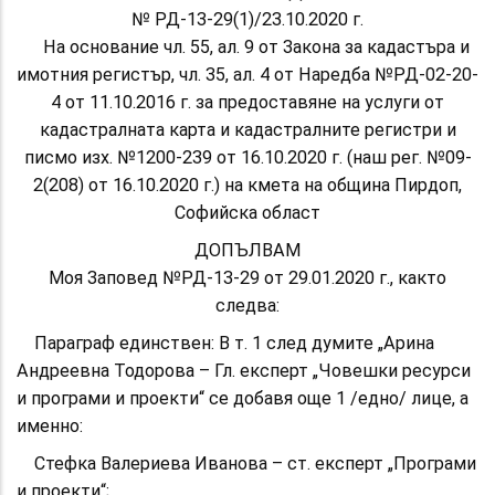
№ РД-13-29(1)/23.10.2020 г.
На основание чл. 55, ал. 9 от Закона за кадастъра и
имотния регистър, чл. 35, ал. 4 от Наредба №РД-02-20-
4 от 11.10.2016 г. за предоставяне на услуги от
кадастралната карта и кадастралните регистри и
писмо изх. №1200-239 от 16.10.2020 г. (наш рег. №09-
2(208) от 16.10.2020 г.) на кмета на община Пирдоп,
Софийска област
ДОПЪЛВАМ
Моя Заповед №РД-13-29 от 29.01.2020 г., както
следва:
Параграф единствен: В т. 1 след думите „Арина
Андреевна Тодорова – Гл. експерт „Човешки ресурси
и програми и проекти“ се добавя още 1 /едно/ лице, а
именно:
Стефка Валериева Иванова – ст. експерт „Програми
и проекти“;