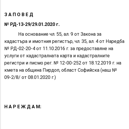
З А П О В Е Д
№ РД-13-29/29.01.2020 г.
На основание чл. 55, ал. 9 от Закона за
кадастъра и имотния регистър, чл. 35, ал. 4 от Наредба
№ РД-02-20-4 от 11.10.2016 г. за предоставяне на
услуги от кадастралната карта и кадастралните
регистри и писмо рег. № 12-00-252 от 18.12.2019 г. на
кмета на община Пирдоп, област Софийска (наш №
09-2/8/ от 08.01.2020 г.)
Н А Р Е Ж Д А М: