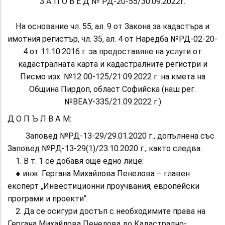
З А П О В Е Д № РД-20-55/30.09.2022г.
На основание чл. 55, ал. 9 от Закона за кадастъра и
имотния регистър, чл. 35, ал. 4 от Наредба №РД-02-20-
4 от 11.10.2016 г. за предоставяне на услуги от
кадастралната карта и кадастралните регистри и
Писмо изх. №12 00-125/21.09.2022 г. на кмета на
Община Пирдоп, област Софийска (наш рег.
№ВЕАУ-335/21.09.2022 г.)
Д О П Ъ Л В А М:
Заповед №РД-13-29/29.01.2020 г., допълнена със
Заповед №РД-13-29(1)/23.10.2020 г., както следва:
1. В т. 1 се добавя още едно лице:
● инж. Гергана Михайлова Пенелова – главен
експерт „Инвестиционни проучвания, европейски
програми и проекти“.
2. Да се осигури достъп с необходимите права на
Гергана Михайлова Пенелова до Кадастрално-