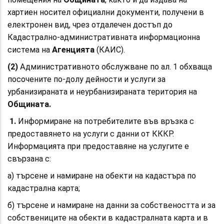
хартиен носител официални документи, получени в
електронен вид, чрез отдалечен достъп до
Кадастрално-административната информационна
система на
Агенцията
(КАИС).
(2)
Административното обслужване по ал. 1 обхваща
посочените по-долу дейности и услуги за
урбанизираната и неурбанизираната територия на
Общината.
1.
Информиране на потребителите във връзка с
предоставянето на услуги с данни от КККР.
Информацията при предоставяне на услугите е
свързана с:
а) търсене и намиране на обекти на кадастъра по
кадастрална карта;
б) търсене и намиране на данни за собствеността и за
собствениците на обекти в кадастралната карта и в