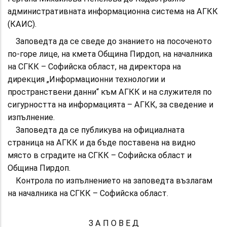
административната информационна система на АГКК
(КАИС).
Заповедта да се сведе до знанието на посоченото
по-горе лице, на кмета Община Пирдоп, на началника
на СГКК – Софийска област, на директора на
дирекция „Информационни технологии и
пространствени данни“ към АГКК и на служителя по
сигурността на информацията – АГКК, за сведение и
изпълнение.
Заповедта да се публикува на официалната
страница на АГКК и да бъде поставена на видно
място в сградите на СГКК – Софийска област и
Община Пирдоп.
Контрола по изпълнението на заповедта възлагам
на началника на СГКК – Софийска област.
З А П О В Е Д