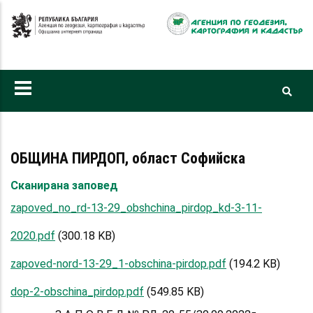
Премини
към
основното
съдържание
ОБЩИНА ПИРДОП, област Софийска
Сканирана заповед
zapoved_no_rd-13-29_obshchina_pirdop_kd-3-11-
2020.pdf
(300.18 KB)
zapoved-nord-13-29_1-obschina-pirdop.pdf
(194.2 KB)
dop-2-obschina_pirdop.pdf
(549.85 KB)