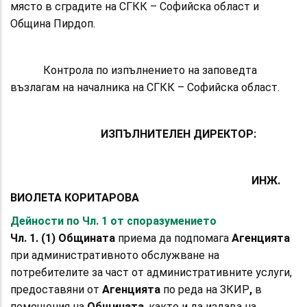
място в сградите на СГКК – Софийска област и
Община Пирдоп.
Контрола по изпълнението на заповедта
възлагам на началника на СГКК – Софийска област.
ИЗПЪЛНИТЕЛЕН ДИРЕКТОР:
ИНЖ.
ВИОЛЕТА КОРИТАРОВА
Дейности по Чл. 1 от споразумението
Чл. 1. (1)
Общината
приема да подпомага
Агенцията
при
административното обслужване на
потребителите за част от административните услуги,
предоставяни от
Агенцията
по реда на ЗКИР
,
в
помещения на
Общината
, както и да издава на