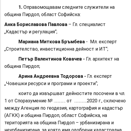
1.
Оправомощавам следните служители на
община Пирдоп, област Софийска:
Ан
ка Бориславова Павлова
– Гл. специалист
„Кадастър и регулация“;
Мариана Миткова Бръмбева
- Мл. експерт
„Строителство, инвестиционна дейност и ИТ“;
Петър
Валентинов Ковачев -
Гл. архитект на
община Пирдоп;
Арина Андреевна Тодорова -
Гл. експерт
„Човешки ресурси и програми и проекти“;
които да извършват дейностите посочени в чл.
1 от Споразумение № ………… от ………….2020 г., сключено
между Агенция по геодезия, картография и кадастър
(АГКК) и община Пирдоп, област Софийска, на
територията на община Пирдоп – урбанизирана и
неурбанизирана, за която има одобрени кадастрална