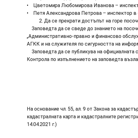
• Цветомира Любомирова Иванова – инспект
• Петя Александрова Петрова – инспектор в
2. Да се прекрати достъпът на горе посоче
Заповедта да се сведе до знанието на посочен
„Административно-правно и финансово обслуж
АГКК и на служителя по сигурността на инфор
Заповедта да се публикува на официалната ст
Контрола по изпълнението на заповедта възл
На основание чл. 55, ал. 9 от Закона за кадастъ
кадастралната карта и кадастралните регистри 
14.04.2021 г.)