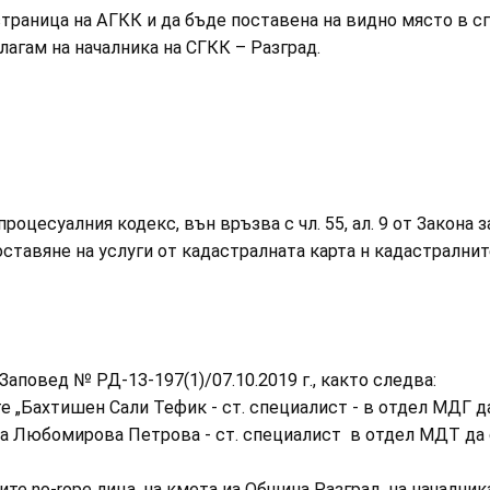
раница на АГКК и да бъде поставена на видно място в сгр
гам на началника на СГКК – Разград.
оцесуалния кодекс, вън връзва с чл. 55, ал. 9 от Закона за
доставяне на услуги от кадастралната карта н кадастрални
аповед № РД-13-197(1)/07.10.2019 г., както следва:
е „Бахтишен Сали Тефик - ст. специалист - в отдел МДГ да
ра Любомирова Петрова - ст. специалист в отдел МДТ да
те no-rope лица, на кмета иа Община Разград, на началник