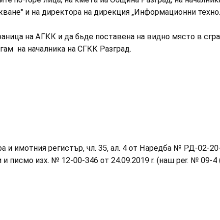
ване" и на директора на дирекция „Информационни технол
аница на АГКК и да бьде поставена на видно място в сгр
гам на началника на СГКК Разград.
ра и имотния регистър, чл. 35, ал. 4 от Наредба № РД-02-20-
писмо изх. № 12-00-346 от 24.09.2019 r. (наш per. № 09-4 (