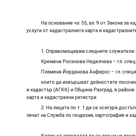
На основание чл. 55, ал. 9 от Закона за кадас
услуги от кадастралната карта и кадастралнит
1. Оправомощавам следните служители на
Кремена Росенова Неделчева – гл. специа
Пламена Йорданова Анферос – гл. специал
които да извършват дейностите посочени в ч
и кадастър (АГКК) и Община Разград, в района
карта и кадастрални регистри.
2. На лицата по т. 1 да се осигури достъп 
печат на Служба по геодезия, картография и ка
Копие от заповедта да се връчи на посочени