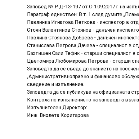
Заповед № Р Д-13-197 от О 1.09.2017 r. на изп
Параграф единствен: В т. 1 след думите „Пламе
Павлинка Игнатова Петкова - инспектор в от
Стоян Валентинов Стоянов - данъчен инспект
Павлина Стоянова Добрева - данъчен инспект
Станислава Петрова Дачева - специалист в о
Бахтишен Сали Тефнк - старши специалист в
Цветомира Любомирова Петрова - старши сп
Заповедта да се сведе до знанието на посочени
„Административно­правно и финансово обслужв
сведение и изпълнение.
Заnоведта да се публикува на официалната стр
Контрола по изпълнението на заповедта възлаг
Изпълнителен Директор:
Инж. Виолета Коритарова