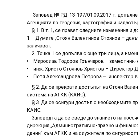
Заповед № РД-13-197/01.09.2017 г., допълнен
Агенцията по геодезия, картография и кадастър
§ 1. В т. 1, се правят следните изменения и д
1. Думите „Стоян Валентинов Стоянов – данъ
заличават;
2. Точка 1 се допълва с още три лица, а имен
• Мирослав Тодоров Грънчаров – заместник-к
• инж. Христо Стоянов Христов – Директор Ди
• Петя Александрова Петрова – инспектор в
§ 2. Да се прекрати достъпът на Стоян Вале
система на АГКК (КАИС).
§ 3. Да се осигури достъп с необходимите п
КАИС.
Заповедта да се сведе до знанието на посочен
дирекция „Административно-правно и финансо
данни“ към АГКК и на служителя по сигурност