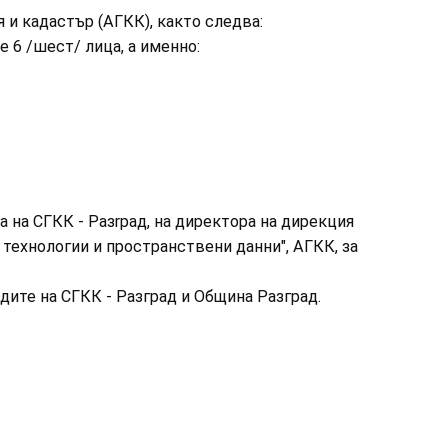
я и кадастър (АГКК), както следва:
 6 /шест/ лица, а именно:
а на СГКК - Разrрад, на директора на дирекция
ехнологии и пространствени данни", АГКК, за
дите на СГКК - Разград и Община Разград.