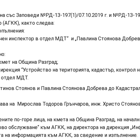
а със Заповеди №РД-13-197(1)/07.10.2019 г. и №РД-13-19
 (АГКК), както следва:
опълнения:
чен инспектор в отдел МДТ“ и „Павлина Стоянова Добрева
но:
мет на Община Разград;
рекция “Устройство на територията, кадастър, контрол н
 отдел МДТ.
нтинов Стоянов и Павлина Стоянова Добрева до Кадастр
рава на Мирослав Тодоров Грънчаров, инж. Христо Стояно
ите по-горе лица, на кмета на Община Разград, на начални
во обслужване“ към АГКК, на директора на дирекция „И
та на информацията към АГКК, за сведение и изпълнение.