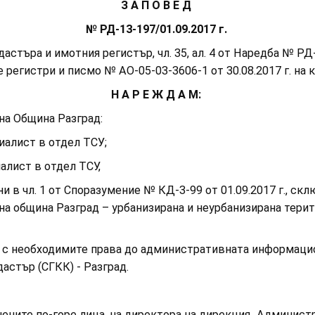
З А П О В Е Д
№ РД-13-197/01.09.2017 г.
търа и имотния регистър, чл. 35, ал. 4 от Наредба № РД-0
е регистри и писмо № АО-05-03-3606-1 от 30.08.2017 г. на
Н А Р Е Ж Д А М:
 Община Разград:
лист в отдел ТСУ;
ист в отдел ТСУ,
л. 1 от Споразумение № КД-3-99 от 01.09.2017 г., склю
 на община Разград – урбанизирана и неурбанизирана тери
с необходимите права до административната информацион
дастър (СГКК) - Разград.
те по-горе лица, на директора на дирекция „Администр