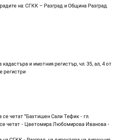
адите на: СГКК – Разград и Община Разград.
 кадастъра и имотния регистър, чл. 35, ал, 4 от
те регистри
 се четат "Бахтишен Сали Тефик - гл.
 се четат - Цветомира Любомирова Иванова -
а на СГКК - Разград, на директора на дирекция