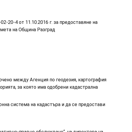
2-20-4 от 11.10.2016 г. за предоставяне на
 кмета на Община Разград
чено между Агенция по геодезия, картография
торията, за която има одобрени кадастрална
на система на кадастъра и да се предостави
ативно-правно обслужване“, на директора на