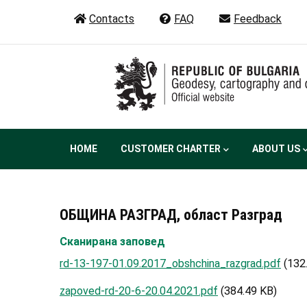
Skip
Contacts
FAQ
Feedback
to
main
content
Main
HOME
CUSTOMER CHARTER
ABOUT US
navigation
ОБЩИНА РАЗГРАД, област Разград
Сканирана заповед
rd-13-197-01.09.2017_obshchina_razgrad.pdf
(132
zapoved-rd-20-6-20.04.2021.pdf
(384.49 KB)