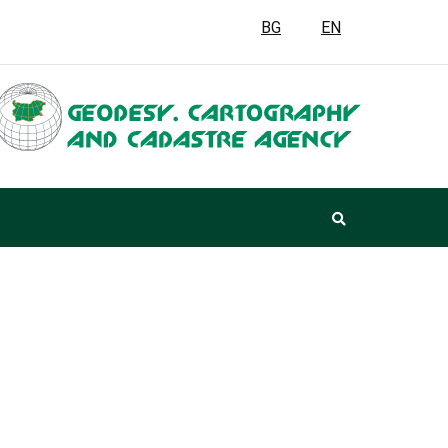
BG
EN