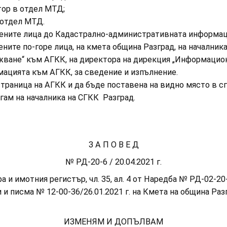
ор в отдел МТД;
 отдел МТД.
ните лица до Кадастрално-административната информаци
ите по-горе лица, на кмета община Разград, на началника
ване“ към АГКК, на директора на дирекция „Информацион
мацията към АГКК, за сведение и изпълнение.
раница на АГКК и да бъде поставена на видно място в сг
агам на началника на СГКК Разград.
З А П О В Е Д
№ РД-20-6 / 20.04.2021 г.
ра и имотния регистър, чл. 35, ал. 4 от Наредба № РД-02-20
и писма № 12-00-36/26.01.2021 г. на Кмета на община Разгр
ИЗМЕНЯМ И ДОПЪЛВАМ