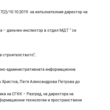
7(2)/10.10.2019 на изпълнителния директор на
 – данъчен инспектор в отдел МДТ “ се
а строителството“;
ално-административната информационна
в Христов, Петя Александрова Петрова до
ка на СГКК – Разград, на директора на
нформационни технологии и пространствени