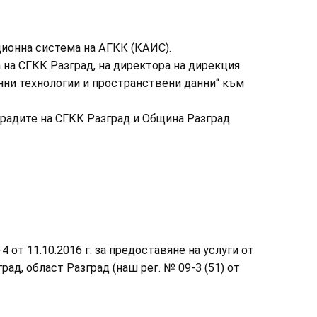
онна система на АГКК (КАИС).
 на СГКК Разград, на директора на дирекция
ни технологии и пространствени данни“ към
радите на СГКК Разград и Община Разград.
-4 от 11.10.2016 г. за предоставяне на услуги от
ад, област Разград (наш рег. № 09-3 (51) от