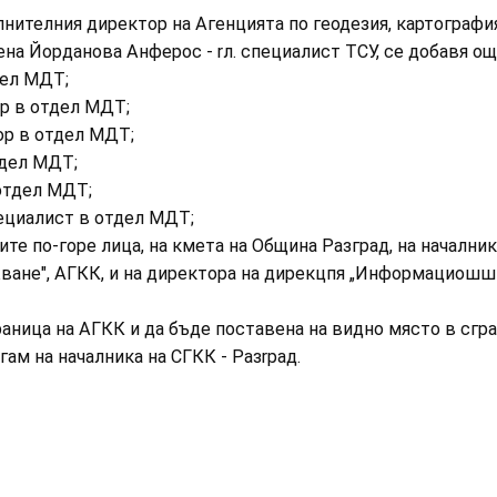
ълнителния директор на Агенцията по геодезия, картографи
на Йорданова Анферос - rл. специалист ТСУ, се добавя още
дел МДТ;
ор в отдел МДТ;
ор в отдел МДТ;
тдел МДТ;
 отдел МДТ;
ециалист в отдел МДТ;
те по-горе лица, на кмета на Община Разград, на началник
ане", АГКК, и на директора на дирекцпя „Информациошш т
аница на АГКК и да бъде поставена на видно място в сгра
ам на началника на СГКК - Разrрад.