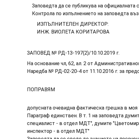
Заповедта да се публикува на официалната ст
Контрола по изпълнението на заповедта възла
ИЗПЪЛНИТЕЛЕН ДИРЕКТОР:
ИНЖ. ВИОЛЕТА КОРИТАРОВА
ЗАПОВЕД № РД-13-197(2)/10.10.2019 г.
На основание чл, 62, ал. 2 от Административнопр
Наредба № РД-02-20-4 от 11.10.2016 г. за пре
ПОПРАВЯМ
допусната очевидна фактическа грешка в моя З
Параграф единствен. В т. 1 на заповедта думит
специалист - в отдел МДТ", думите "Цветоми
инспектор - в отдел МДТ"
Заповедта да се сведе до знанието на посочени