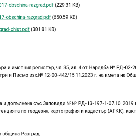
017-obschina-razgrad.pdf
(229.31 KB)
7-obschina-razgrad.pdf
(650.59 KB)
grad-chist.pdf
(381.81 KB)
ъра и имотния регистър, чл. 35, ал. 4 от Наредба № РД-02-2
ри и Писмо изх.№ 12-00-442/15.11.2023 г. на кмета на Общ
и допълнена със Заповеди №№ РД-13-197-1-07.10 .2019 г., 
генцията по геодезия, картография и кадастър (АГКК), как
 община Разград;