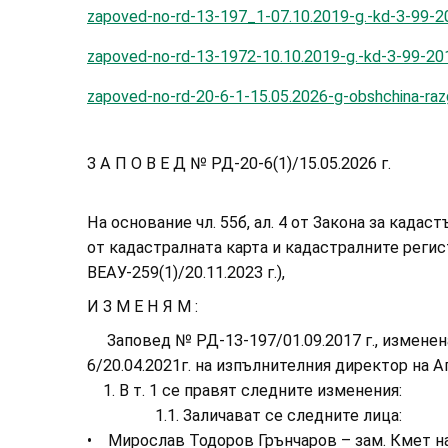
zapoved-no-rd-13-197_1-07.10.2019-g.-kd-3-99-2
zapoved-no-rd-13-1972-10.10.2019-g.-kd-3-99-201
zapoved-no-rd-20-6-1-15.05.2026-g-obshchina-raz
З А П О В Е Д № РД-20-6(1)/15.05.2026 г.
На основание чл. 55б, ал. 4 от Закона за кадаст
от кадастралната карта и кадастралните регист
ВЕАУ-259(1)/20.11.2023 г.),
И З М Е Н Я М :
Заповед № РД-13-197/01.09.2017 г., изменена 
6/20.04.2021г. на изпълнителния директор на А
1. В т. 1 се правят следните изменения:
1.1. Заличават се следните лица:
• Мирослав Тодоров Грънчаров – зам. Кмет на