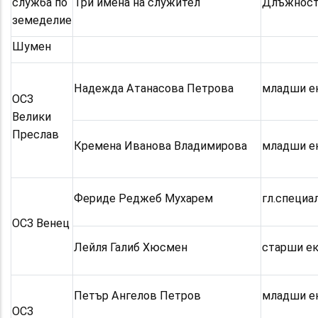
служба по
Три имена на служител
Длъжнос
земеделие
Шумен
Надежда Атанасова Петрова
младши е
ОСЗ
Велики
Преслав
Кремена Иванова Владимирова
младши е
Фериде Реджеб Мухарем
гл.специа
ОСЗ Венец
Лейля Галиб Хюсмен
старши е
Петър Ангелов Петров
младши е
ОСЗ