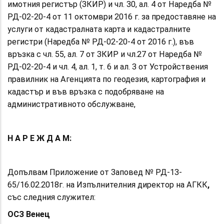
имотния регистър (ЗКИР) и чл. 30, ал. 4 от Наредба №
РД-02-20-4 от 11 октомври 2016 г. за предоставяне на
услуги от кадастралната карта и кадастралните
регистри (Наредба № РД-02-20-4 от 2016 г.), във
връзка с чл. 55, ал. 7 от ЗКИР
и чл.27 от
Наредба №
РД-02-20-4 и чл. 4, ал. 1, т. 6 и ал. 3 от Устройствения
правилник на Агенцията по геодезия, картография и
кадастър и във връзка с подобряване на
административното обслужване,
Н А Р Е Ж Д А М:
Допълвам Приложение от Заповед № РД-13-
65/16.02.2018г.
на Изпълнителния директор на АГКК
,
със следния служител:
ОСЗ Венец