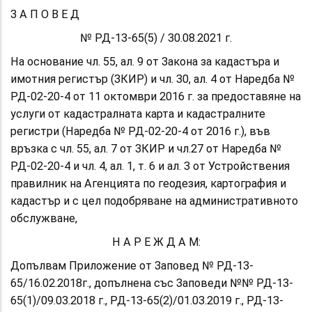
З А П О В Е Д
№ РД-13-65(5) / 30.08.2021 г.
На основание чл. 55, ал. 9 от Закона за кадастъра и
имотния регистър (ЗКИР) и чл. 30, ал. 4 от Наредба №
РД-02-20-4 от 11 октомври 2016 г. за предоставяне на
услуги от кадастралната карта и кадастралните
регистри (Наредба № РД-02-20-4 от 2016 г.), във
връзка с чл. 55, ал. 7 от ЗКИР и чл.27 от Наредба №
РД-02-20-4 и чл. 4, ал. 1, т. 6 и ал. 3 от Устройствения
правилник на Агенцията по геодезия, картография и
кадастър и с цел подобряване на административното
обслужване,
Н А Р Е Ж Д А М:
Допълвам Приложение от Заповед № РД-13-
65/16.02.2018г., допълнена със Заповеди №№ РД-13-
65(1)/09.03.2018 г., РД-13-65(2)/01.03.2019 г., РД-13-