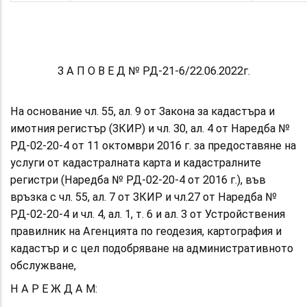
З А П О В Е Д № РД-21-6/22.06.2022г.
На основание чл. 55, ал. 9 от Закона за кадастъра и
имотния регистър (ЗКИР) и чл. 30, ал. 4 от Наредба №
РД-02-20-4 от 11 октомври 2016 г. за предоставяне на
услуги от кадастралната карта и кадастралните
регистри (Наредба № РД-02-20-4 от 2016 г.), във
връзка с чл. 55, ал. 7 от ЗКИР и чл.27 от Наредба №
РД-02-20-4 и чл. 4, ал. 1, т. 6 и ал. 3 от Устройствения
правилник на Агенцията по геодезия, картография и
кадастър и с цел подобряване на административното
обслужване,
Н А Р Е Ж Д А М: