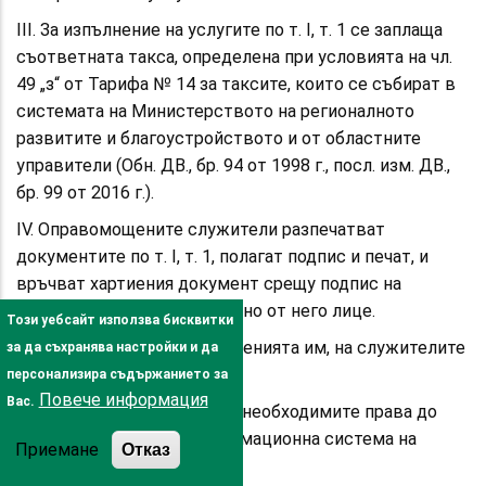
ІІІ. За изпълнение на услугите по т. I, т. 1 се заплаща
съответната такса, определена при условията на чл.
49 „з“ от Тарифа № 14 за таксите, които се събират в
системата на Министерството на регионалното
развитите и благоустройството и от областните
управители (Обн. ДВ., бр. 94 от 1998 г., посл. изм. ДВ.,
бр. 99 от 2016 г.).
IV. Оправомощените служители разпечатват
документите по т. I, т. 1, полагат подпис и печат, и
връчват хартиения документ срещу подпис на
заявителя или упълномощено от него лице.
Този уебсайт използва бисквитки
V. За изпълнение на задълженията им, на служителите
за да съхранява настройки и да
по Приложението:
персонализира съдържанието за
Повече информация
Вас.
1. Да се осигури достъп с необходимите права до
административната информационна система на
Приемане
Отказ
кадастъра.