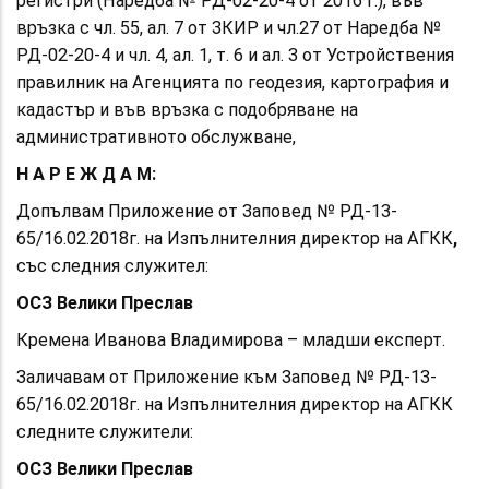
регистри (Наредба № РД-02-20-4 от 2016 г.), във
връзка с чл. 55, ал. 7 от ЗКИР
и чл.27 от
Наредба №
РД-02-20-4 и чл. 4, ал. 1, т. 6 и ал. 3 от Устройствения
правилник на Агенцията по геодезия, картография и
кадастър и във връзка с подобряване на
административното обслужване,
Н А Р Е Ж Д А М:
Допълвам Приложение от Заповед № РД-13-
65/16.02.2018г.
на Изпълнителния директор на АГКК
,
със следния служител:
ОСЗ Велики Преслав
Кремена Иванова Владимирова – младши експерт.
Заличавам от Приложение към Заповед № РД-13-
65/16.02.2018г. на Изпълнителния директор на АГКК
следните служители:
ОСЗ Велики Преслав