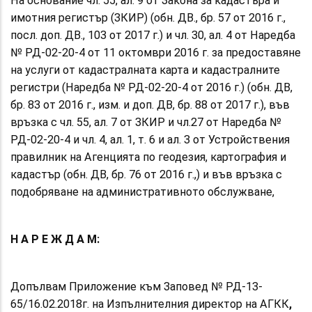
На основание чл. 55, ал. 9 от Закона за кадастъра и
имотния регистър (ЗКИР) (обн. ДВ., бр. 57 от 2016 г.,
посл. доп. ДВ., 103 от 2017 г.) и чл. 30, ал. 4 от Наредба
№ РД-02-20-4 от 11 октомври 2016 г. за предоставяне
на услуги от кадастралната карта и кадастралните
регистри (Наредба № РД-02-20-4 от 2016 г.) (обн. ДВ,
бр. 83 от 2016 г., изм. и доп. ДВ, бр. 88 от 2017 г.), във
връзка с чл. 55, ал. 7 от ЗКИР
и чл.27 от
Наредба №
РД-02-20-4 и чл. 4, ал. 1, т. 6 и ал. 3 от Устройствения
правилник на Агенцията по геодезия, картография и
кадастър (обн. ДВ, бр. 76 от 2016 г.,) и във връзка с
подобряване на административното обслужване,
Н А Р Е Ж Д А М:
Допълвам Приложение към Заповед № РД-13-
65/16.02.2018г.
на Изпълнителния директор на АГКК
,