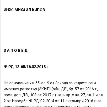
ИНЖ. МИХАИЛ КИРОВ
З А П О В Е Д
№.РД-13-65/16.02.2018 г.
На основание чл. 55, ал. 9 от Закона за кадастъра и
имотния регистър (ЗКИР) (обн. ДВ., бр. 57 от 2016 г.,
посл. доп. ДВ., 103 от 2017 г.), във вр. с чл. 27, ал. 1 и ал.
2 от Наредба № РД-02-20-4 от 11 октомври 2016 г. за
предоставяне на услуги от кадастралната карта и