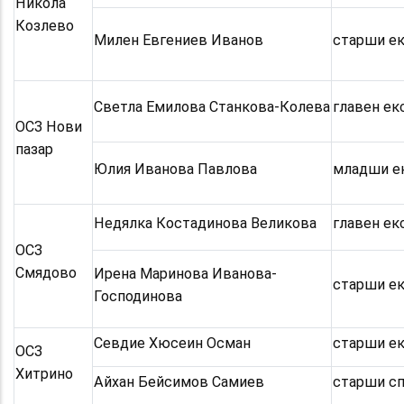
Никола
Козлево
Милен Евгениев Иванов
старши е
Светла Емилова Станкова-Колева
главен ек
ОСЗ Нови
пазар
Юлия Иванова Павлова
младши е
Недялка Костадинова Великова
главен ек
ОСЗ
Смядово
Ирена Маринова Иванова-
старши е
Господинова
Севдие Хюсеин Осман
старши е
ОСЗ
Хитрино
Айхан Бейсимов Самиев
старши с