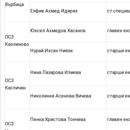
Върбица
Елфие Ахмед Идириз
ст.специа
Юксел Ахмедов Хасанов
главен ек
ОСЗ
Каолиново
Нурай Ихсан Ниязи
старши е
Нина Лазарова Илиева
старши е
ОСЗ
Каспичан
Николинка Асенова Вичева
старши е
Пенка Христова Тончева
главен ек
ОСЗ