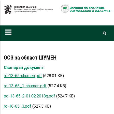
Премини
към
основното
съдържание
ОСЗ за област ШУМЕН
Сканиран документ
rd-13-65-shumen.pdf
(628.01 KB)
rd-13-65_1-shumen.pdf
(527.4 KB)
pd-13-65-2-01.02.2018g.pdf
(524.7 KB)
rd-16-65_3.pdf
(527.3 KB)