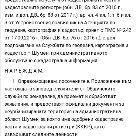
кадастралните регистри (обн. ДВ., бр. 83 от 2016 г.,
изм. и доп. ДВ., бр. 88 от 2017 г.), вр. чл. 4, ал. 1, т. 6 и ал.
3 от Устройствения правилник на Агенцията по
геодезия, картография и кадастър, приет с ПМС № 242
от 17.09.2016 г. (Обн. ДВ., бр. 76 от 2016 г.), с цел
подпомагане на Службата по геодезия, картография и
кадастър – Шумен, при административното
обслужване с кадастрална информация
Н А Р Е Ж Д А М:
І. Оправомощавам, посочените в Приложение към
настоящата заповед служители от Общинските
служби по земеделие, да приемат и обработват
заявления, и предоставят официални документи за
неурбанизираната територия на административна
област Шумен, за която има одобрени кадастрална
карта и кадастрални регистри (КККР), като
извършват следните дейности: