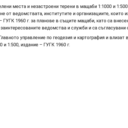
елени места и незастроени терени в мащаби 1:1000 и 1:500
е от ведомствата, институтите и организациите, които и
– ГУГК 1960 г. за планове в същите мащаби, като са внес
т заинтересованите ведомства и служби и са съгласувани
лавното управление по геодезия и картография и влизат в 
 и 1:500, издание – ГУГК 1960 г.