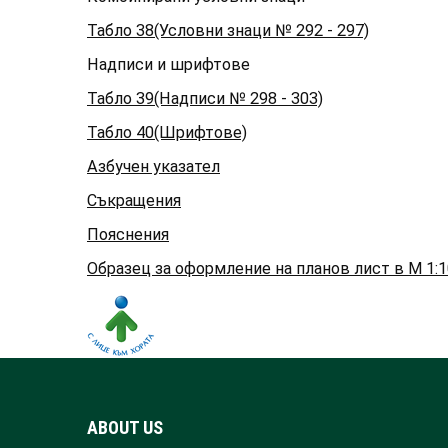
Табло 38(Условни знаци № 292 - 297)
Надписи и шрифтове
Табло 39(Надписи № 298 - 303)
Табло 40(Шрифтове)
Азбучен указател
Съкращения
Пояснения
Образец за оформление на планов лист в М 1:1
ABOUT US