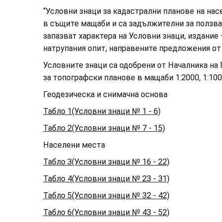
“Условни знаци за кадастрални планове на нас
в същите мащаби и са задължителни за ползван
запазват характера на Условни знаци, издание 
натрупания опит, направените предложения о
Условните знаци са одобрени от Началника на Г
за топографски планове в мащаби 1:2000, 1:1000
Геодезическа и снимачна основа
Табло 1(Условни знаци № 1 - 6)
Табло 2(Условни знаци № 7 - 15)
Населени места
Табло 3(Условни знаци № 16 - 22)
Табло 4(Условни знаци № 23 - 31)
Табло 5(Условни знаци № 32 - 42)
Табло 6(Условни знаци № 43 - 52)