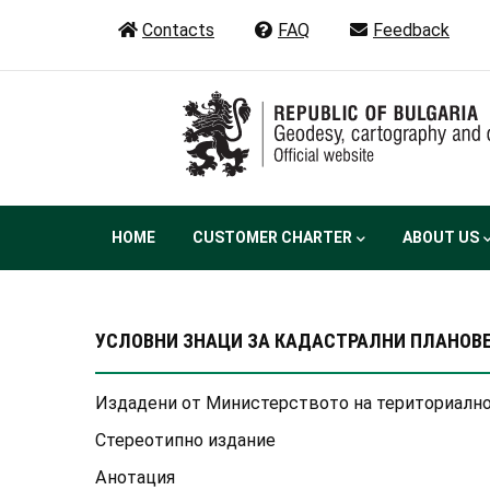
Skip
Contacts
FAQ
Feedback
to
main
content
Main
HOME
CUSTOMER CHARTER
ABOUT US
navigation
УСЛОВНИ ЗНАЦИ ЗА КАДАСТРАЛНИ ПЛАНОВЕ Н
Издадени от Министерството на териториалнот
Стереотипно издание
Анотация