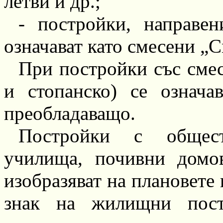
летви и
др.;
-
постройки, направен
означават като смесени „С
При постройки със сме
и стопанско) се означа
преобладаващо.
Постройки с общест
училища, почивни домо
изобразяват на плановете
знак на жилищни пост