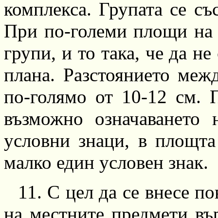
комплекса. Групата се съ
При
по-големи
площи на к
групи, и то така, че да н
плана. Разстоянието меж
по-голямо
от
10-12
см. П
възможно означаването 
условни знаци, в площта
малко
един у
с
ловен знак.
11.
С цел да се внесе по
на местните предмети въ