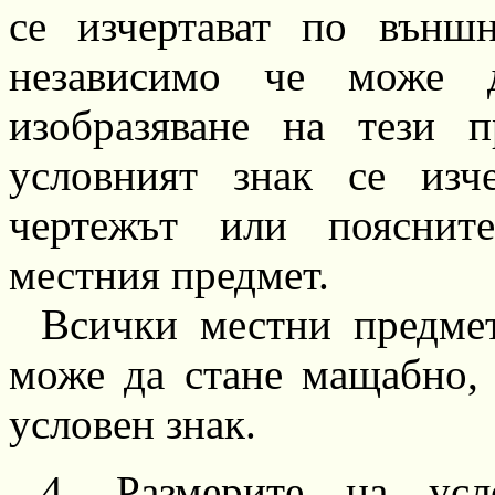
се
изчертават
по външни
независимо че може 
изобразяване на тези 
условният знак се
изч
чертежът или пояснит
местния предмет.
Всички местни предме
може да стане мащабно, 
условен знак.
4.
Размерите на усл