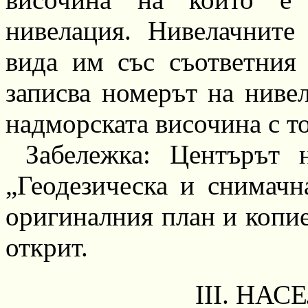
нивелация.
Нивелачните
вида им със съответния 
за
п
исва номерът на
ниве
надморската височина с т
Забележка: Центърът 
„Геодезическа и снимачн
оригиналния план и копие
открит.
III.
НАСЕ