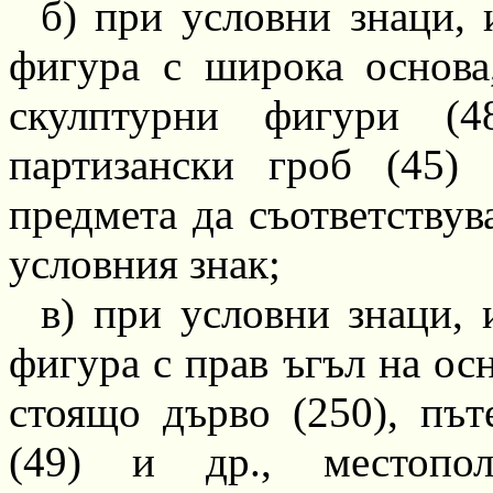
б) при условни знаци,
фигура с широка основа,
скулптурни фигури (4
партизански гроб (45
предмета да съответствув
условния знак;
в) при условни знаци,
фигура с прав ъг
ъ
л на ос
стоящо дърво (250), пъте
(49) и др
.,
местопол