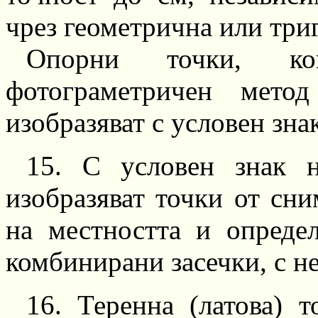
чрез геометрична или тр
Опорни точки, к
фотограметричен
метод
изобразяват с условен зна
15.
С условен знак
изобразяват точки от сни
на местността и опреде
комбинирани
засечки,
с
н
16.
Теренна
(латова)
то