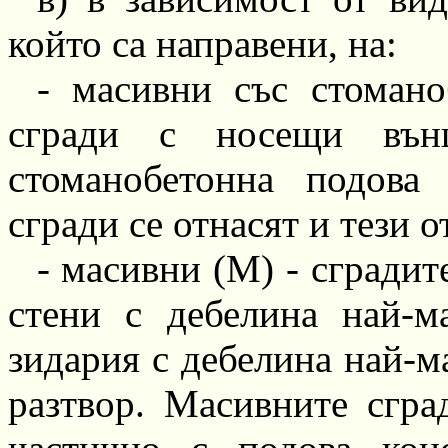
който са направени, на:
-
масивни със стомано
сгради с носещи въ
стоманобетонна подова
сгради се отнасят и тези 
-
масивни (М)
-
сградит
стени с дебелина
най-м
зидария с дебелина
най-м
разтвор. Масивните сгра