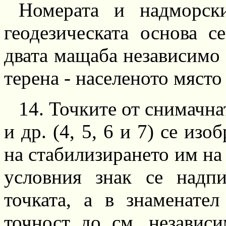
Номерата и надморск
геодезическата основа с
двата мащаба независимо
терена
-
населеното място
14.
Точките от снимачна
и
др.
(4,
5, 6
и 7) се изоб
на стабилизирането им на
условния знак се надп
точката, а в знаменател
точност до см, независ