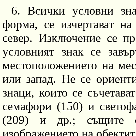
6.
Всички условни зна
форма, се
изчертават
на
север. Изключение се пр
условният знак се завър
местоположението на мес
или запад. Не се ориент
знаци, които се съчетава
семафори (150) и светоф
(209)
и др
.;
същите с
изображението на обектите