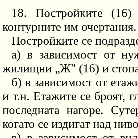
18.
Постройките (16) 
контурните им очертания.
Постройките се подразд
а) в зависимост от ну
жилищни „Ж"
(16)
и стоп
б) в зависимост от етаж
и
т.н.
Етажите се броят, гл
последната нагоре. Сут
когато се издигат над нив
в) в зависимост от ви