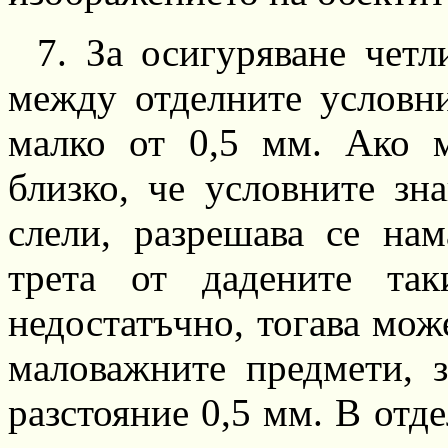
7.
За осигуряване
четл
между отделните условн
малко
от
0,5
мм. Ако ме
близко, че условните з
слели, разрешава се на
трета от дадените та
недостатъчно, тогава мож
маловажните
предмети, з
разстояние
0,5
мм. В отде