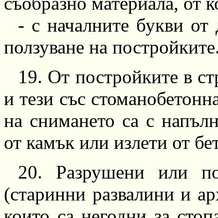
съобразно материала, от к
-
с началните букви от 
ползуване на постройките
19.
От постройките в ст
и тези със стоманобетонна
на снимането са с напъл
от камък или излети от бе
20.
Разрушени или пол
(старинни развалини и арх
които са негодни за сто