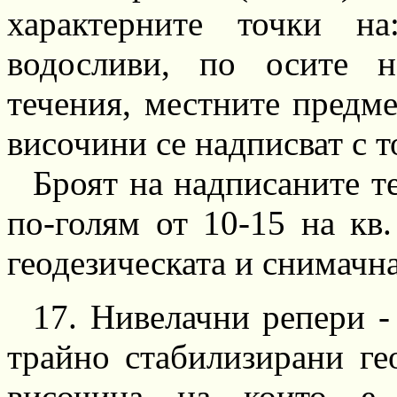
характерните точки на
водосливи,
по осите на
течения, местните предм
височини се надписват с 
Броят на надписаните т
по-голям
от
10-15
на
кв.
геодезическата и снимачна
17.
Нивелачни
репери - I
трайно стабилизирани ге
височина на които е 