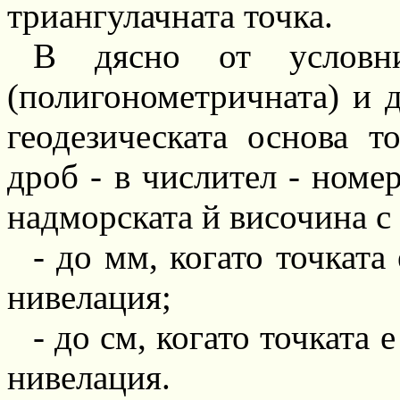
триангулачната
точка.
В дясно от услов
(полигонометричната)
и д
геодезическата основа т
дроб
-
в числител
-
номеръ
надморската й височина с
-
до мм, когато точката 
нивелация;
-
до см, когато точката 
нивелация.