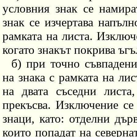
условния знак се намира
знак се
изчертава
напълно
рамката на листа. Изключ
когато знакът покрива ъгъ
б) при точно съвпаден
на знака с рамката на лис
на двата съседни листа
прекъсва. Изключение се
знаци, като: отделни дър
които попадат на северна