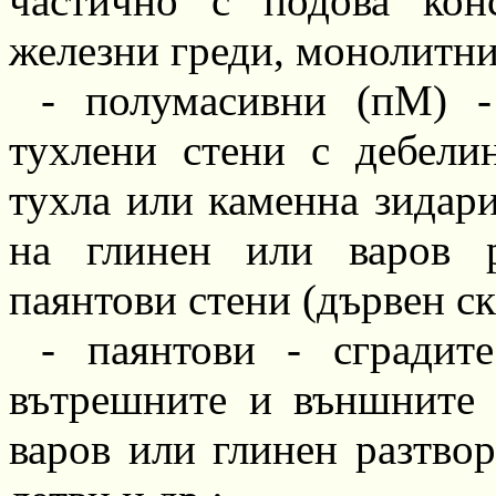
частично с подова кон
железни греди, монолитни
-
полумасивни
(пМ) -
тухлени стени с
дебели
тухла или каменна зидари
на глинен или варов 
паянтови стени (дървен с
-
паянтови
-
сградите
вътрешните и външните 
варов или глинен разтвор