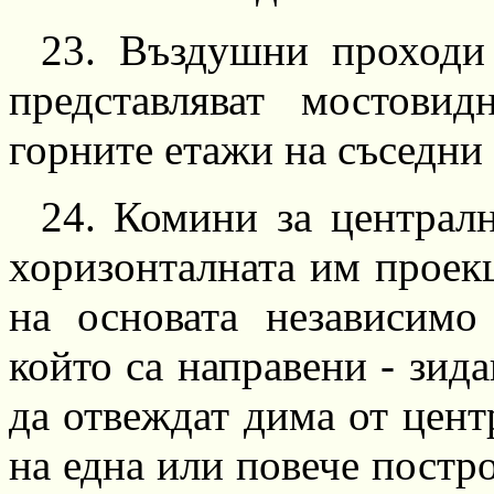
23.
Въздушни проходи 
представляват
мостовид
горните етажи на съседни
24.
Комини за централ
хоризонталната им проек
на основата независимо
който са направени
-
зида
да отвеждат дима от цент
на една или повече постро