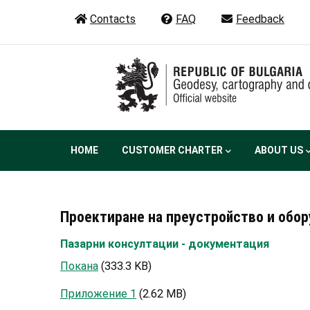
Skip
Contacts
FAQ
Feedback
to
main
content
Main
HOME
CUSTOMER CHARTER
ABOUT US
navigation
Проектиране на преустройство и обо
Пазарни консултации - документация
Покана
(333.3 KB)
Приложение 1
(2.62 MB)