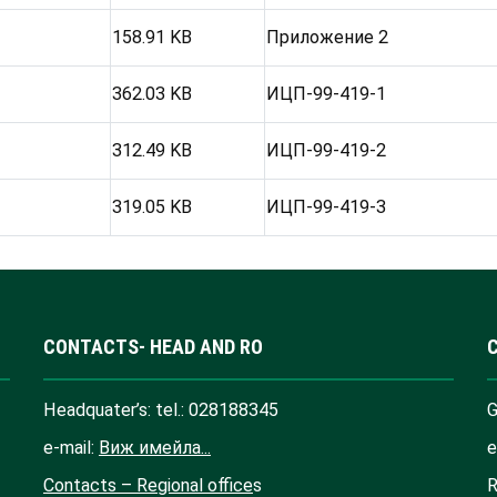
158.91 KB
Приложение 2
362.03 KB
ИЦП-99-419-1
312.49 KB
ИЦП-99-419-2
319.05 KB
ИЦП-99-419-3
CONTACTS- HEAD AND RO
Headquater’s: tel.: 028188345
G
e-mail:
Виж имейла...
e
Contacts – Regional office
s
R