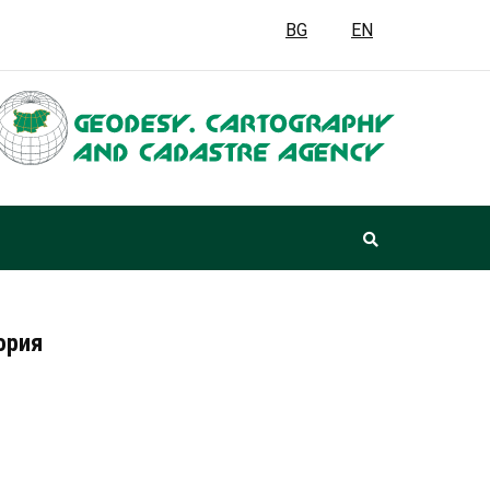
BG
EN
ория