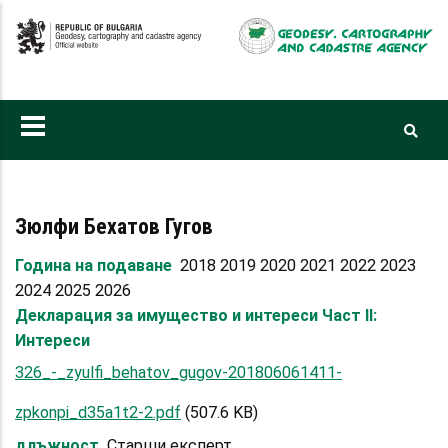
Skip
to
main
content
Зюлфи Бехатов Гугов
Година на подаване
2018 2019 2020 2021 2022 2023
2024 2025 2026
Декларация за имущество и интереси Част II:
Интереси
326_-_zyulfi_behatov_gugov-201806061411-
zpkonpi_d35a1t2-2.pdf
(507.6 KB)
длъжност
Старши експерт