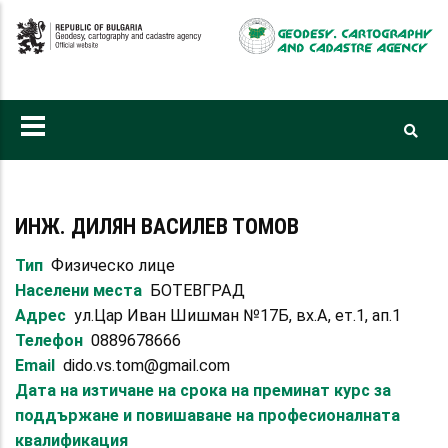
Skip
to
main
content
ИНЖ. ДИЛЯН ВАСИЛЕВ ТОМОВ
Тип
Физическо лице
Населени места
БОТЕВГРАД
Адрес
ул.Цар Иван Шишман №17Б, вх.А, ет.1, ап.1
Телефон
0889678666
Email
dido.vs.tom@gmail.com
Дата на изтичане на срока на преминат курс за
поддържане и повишаване на професионалната
квалификация